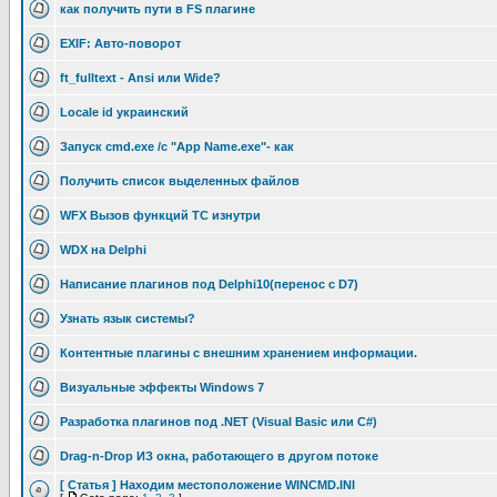
как получить пути в FS плагине
EXIF: Авто-поворот
ft_fulltext - Ansi или Wide?
Locale id украинский
Запуск cmd.exe /c "App Name.exe"- как
Получить список выделенных файлов
WFX Вызов функций TC изнутри
WDX на Delphi
Написание плагинов под Delphi10(перенос с D7)
Узнать язык системы?
Контентные плагины с внешним хранением информации.
Визуальные эффекты Windows 7
Разработка плагинов под .NET (Visual Basic или C#)
Drag-n-Drop ИЗ окна, работающего в другом потоке
[ Статья ] Находим местоположение WINCMD.INI