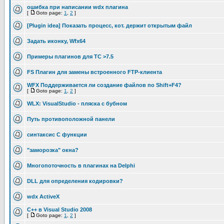
ошибка при написании wdx плагина
[
Goto page:
1
,
2
]
[Plugin idea] Показать процесс, кот. держит открытым файл
Задать иконку, Wfx64
Примеры плагинов для TC >7.5
FS Плагин для замены встроенного FTP-клиента
WFX Поддерживается ли создание файлов по Shift+F4?
[
Goto page:
1
,
2
]
WLX: VisualStudio - пляска с бубном
Путь противоположной панели
синтаксис C функции
"заморозка" окна?
Многопоточность в плагинах на Delphi
DLL для определения кодировки?
wdx ActiveX
C++ в Visual Studio 2008
[
Goto page:
1
,
2
]