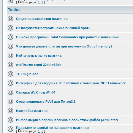
[
Goto page:
1
,
2
]
Topics
Средства разработки плагинов
Не получается встроить окно внешней проги
Ошибки программы Total Commander при работе с плагинами
Что должен делать плагин при получении Out of memory?
Найти путь к папке плагина
wlxПлагин tcmd 32bit->64bit
TC Plugin Ace
Интерфейс для создания TC плагинов с помощью .NET Framework
Отладка WLX под Win64
Скомпилировать PyV8 для Питон3.2
Настройка плагина
Информация о версии плагина в свойствах файла (Alt+Enter)
Подскажите tutorial по написанию плагинов
[
Goto page:
1
,
2
]