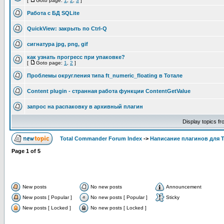
[
Goto page:
1
,
2
,
3
]
Работа с БД SQLite
QuickView: закрыть по Ctrl-Q
сигнатура jpg, png, gif
как узнать прогресс при упаковке?
[
Goto page:
1
,
2
]
Проблемы округления типа ft_numeric_floating в Тотале
Content plugin - странная работа функции ContentGetValue
запрос на распаковку в архивный плагин
Display topics f
Total Commander Forum Index
->
Написание плагинов для 
Page
1
of
5
New posts
No new posts
Announcement
New posts [ Popular ]
No new posts [ Popular ]
Sticky
New posts [ Locked ]
No new posts [ Locked ]