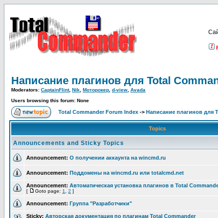
Са
Написание плагинов для Total Comma
Moderators:
CaptainFlint
,
Nik
,
Моторокер
,
d-view
,
Avada
Users browsing this forum: None
Total Commander Forum Index
->
Написание плагинов для 
Topics
Announcements and Sticky Topics
Announcement:
О получении аккаунта на wincmd.ru
Announcement:
Поддомены на wincmd.ru или totalcmd.net
Announcement:
Автоматическая установка плагинов в Total Commande
[
Goto page:
1
,
2
]
Announcement:
Группа "Разработчики"
Sticky:
Авторская документация по плагинам Total Commander