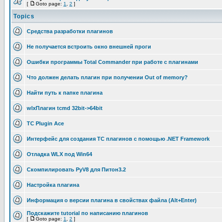
[
Goto page:
1
,
2
]
Topics
Средства разработки плагинов
Не получается встроить окно внешней проги
Ошибки программы Total Commander при работе с плагинами
Что должен делать плагин при получении Out of memory?
Найти путь к папке плагина
wlxПлагин tcmd 32bit->64bit
TC Plugin Ace
Интерфейс для создания TC плагинов с помощью .NET Framework
Отладка WLX под Win64
Скомпилировать PyV8 для Питон3.2
Настройка плагина
Информация о версии плагина в свойствах файла (Alt+Enter)
Подскажите tutorial по написанию плагинов
[
Goto page:
1
,
2
]