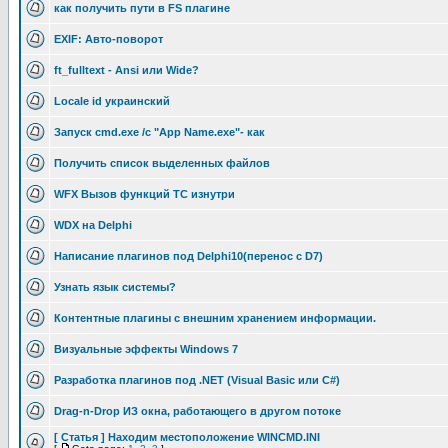
как получить пути в FS плагине
EXIF: Авто-поворот
ft_fulltext - Ansi или Wide?
Locale id украинский
Запуск cmd.exe /c "App Name.exe"- как
Получить список выделенных файлов
WFX Вызов функций TC изнутри
WDX на Delphi
Написание плагинов под Delphi10(перенос с D7)
Узнать язык системы?
Контентные плагины с внешним хранением информации.
Визуальные эффекты Windows 7
Разработка плагинов под .NET (Visual Basic или C#)
Drag-n-Drop ИЗ окна, работающего в другом потоке
[ Статья ] Находим местоположение WINCMD.INI