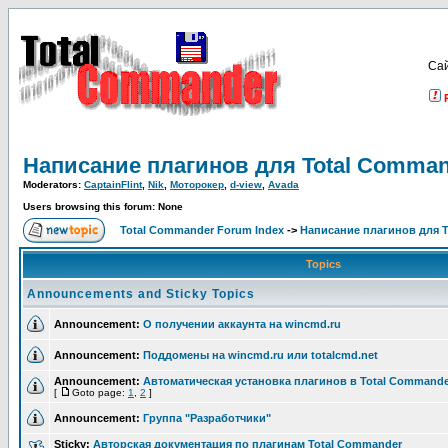
Са
Написание плагинов для Total Comma
Moderators:
CaptainFlint
,
Nik
,
Моторокер
,
d-view
,
Avada
Users browsing this forum: None
Total Commander Forum Index
->
Написание плагинов для 
Topics
Announcements and Sticky Topics
Announcement:
О получении аккаунта на wincmd.ru
Announcement:
Поддомены на wincmd.ru или totalcmd.net
Announcement:
Автоматическая установка плагинов в Total Commande
[
Goto page:
1
,
2
]
Announcement:
Группа "Разработчики"
Sticky:
Авторская документация по плагинам Total Commander