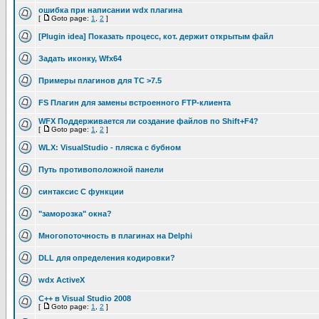
ошибка при написании wdx плагина
[
Goto page:
1
,
2
]
[Plugin idea] Показать процесс, кот. держит открытым файл
Задать иконку, Wfx64
Примеры плагинов для TC >7.5
FS Плагин для замены встроенного FTP-клиента
WFX Поддерживается ли создание файлов по Shift+F4?
[
Goto page:
1
,
2
]
WLX: VisualStudio - пляска с бубном
Путь противоположной панели
синтаксис C функции
"заморозка" окна?
Многопоточность в плагинах на Delphi
DLL для определения кодировки?
wdx ActiveX
C++ в Visual Studio 2008
[
Goto page:
1
,
2
]