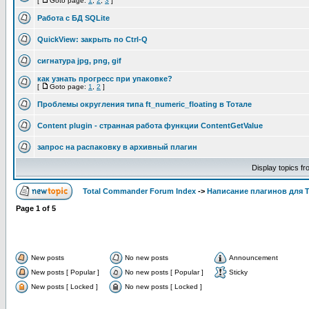
[
Goto page:
1
,
2
,
3
]
Работа с БД SQLite
QuickView: закрыть по Ctrl-Q
сигнатура jpg, png, gif
как узнать прогресс при упаковке?
[
Goto page:
1
,
2
]
Проблемы округления типа ft_numeric_floating в Тотале
Content plugin - странная работа функции ContentGetValue
запрос на распаковку в архивный плагин
Display topics f
Total Commander Forum Index
->
Написание плагинов для 
Page
1
of
5
New posts
No new posts
Announcement
New posts [ Popular ]
No new posts [ Popular ]
Sticky
New posts [ Locked ]
No new posts [ Locked ]