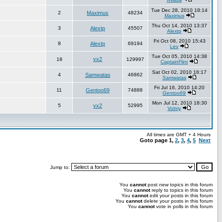
Tue Dec 28, 2010 18:14
2
Maximus
48234
Maximus
Thu Oct 14, 2010 13:37
3
Alextp
45507
Alextp
Fri Oct 08, 2010 15:43
8
Alextp
69194
Lev
Tue Oct 05, 2010 14:38
vx2
18
129997
CaptainFlint
Sat Oct 02, 2010 16:17
4
Samwatas
46862
Samwatas
Fri Jul 16, 2010 14:20
11
Gentoo69
74888
Gentoo69
Mon Jul 12, 2010 18:30
5
vx2
52995
Volniy
All times are GMT + 4 Hours
Goto page
1
,
2
,
3
,
4
,
5
Next
Jump to:
You
cannot
post new topics in this forum
You
cannot
reply to topics in this forum
You
cannot
edit your posts in this forum
You
cannot
delete your posts in this forum
You
cannot
vote in polls in this forum