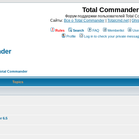
Total Commander
Форум поддержки пользователей Total 
Сайты:
Все о Total Commander
|
Totalcmd.net
|
Ghis
Rules
Search
FAQ
Memberlist
Use
Profile
Log in to check your private messa
nder
Total Commander
Topics
r 6.5