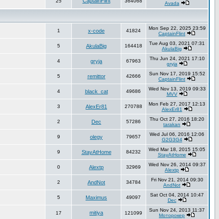
CaptainFlint
25
364068
Avada
Mon Sep 22, 2025 23:59
1
x-code
41824
CaptainFlint
Tue Aug 03, 2021 07:31
5
AkulaBig
164418
AkulaBig
Thu Jun 24, 2021 17:10
4
gryja
67963
gryja
Sun Nov 17, 2019 15:52
5
remittor
42666
CaptainFlint
Wed Nov 13, 2019 09:33
4
black_cat
49686
MVV
Mon Feb 27, 2017 12:13
3
AlexEr81
270788
AlexEr81
Thu Oct 27, 2016 18:20
2
Dec
57286
tarakan
Wed Jul 06, 2016 12:06
9
olegy
79657
G2G3G4
Wed Mar 18, 2015 15:05
9
StayAtHome
84232
StayAtHome
Wed Nov 26, 2014 09:37
0
Alextp
32969
Alextp
Fri Nov 21, 2014 09:30
2
AndNot
34784
AndNot
Sat Oct 04, 2014 10:47
5
Maximus
49097
Dec
Sun Nov 24, 2013 11:37
mitiya
17
121099
Моторокер