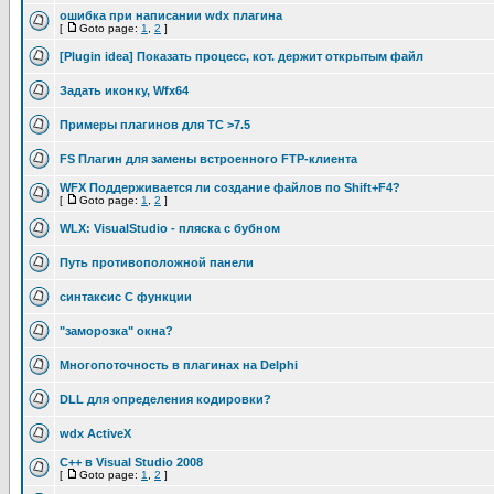
ошибка при написании wdx плагина
[
Goto page:
1
,
2
]
[Plugin idea] Показать процесс, кот. держит открытым файл
Задать иконку, Wfx64
Примеры плагинов для TC >7.5
FS Плагин для замены встроенного FTP-клиента
WFX Поддерживается ли создание файлов по Shift+F4?
[
Goto page:
1
,
2
]
WLX: VisualStudio - пляска с бубном
Путь противоположной панели
синтаксис C функции
"заморозка" окна?
Многопоточность в плагинах на Delphi
DLL для определения кодировки?
wdx ActiveX
C++ в Visual Studio 2008
[
Goto page:
1
,
2
]