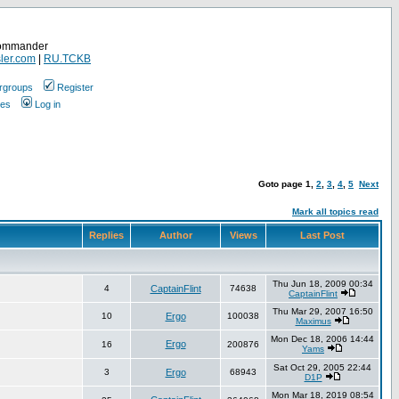
Commander
ler.com
|
RU.TCKB
rgroups
Register
ges
Log in
Goto page
1
,
2
,
3
,
4
,
5
Next
Mark all topics read
Replies
Author
Views
Last Post
Thu Jun 18, 2009 00:34
4
CaptainFlint
74638
CaptainFlint
Thu Mar 29, 2007 16:50
10
Ergo
100038
Maximus
Mon Dec 18, 2006 14:44
Ergo
16
200876
Yams
Sat Oct 29, 2005 22:44
3
Ergo
68943
D1P
Mon Mar 18, 2019 08:54