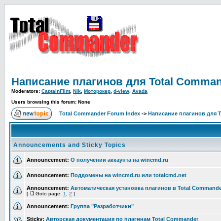
Написание плагинов для Total Comma
Moderators:
CaptainFlint
,
Nik
,
Моторокер
,
d-view
,
Avada
Users browsing this forum: None
Total Commander Forum Index
->
Написание плагинов для 
Announcements and Sticky Topics
Announcement:
О получении аккаунта на wincmd.ru
Announcement:
Поддомены на wincmd.ru или totalcmd.net
Announcement:
Автоматическая установка плагинов в Total Commande
[
Goto page:
1
,
2
]
Announcement:
Группа "Разработчики"
Sticky:
Авторская документация по плагинам Total Commander