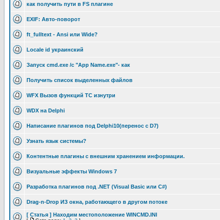
как получить пути в FS плагине
EXIF: Авто-поворот
ft_fulltext - Ansi или Wide?
Locale id украинский
Запуск cmd.exe /c "App Name.exe"- как
Получить список выделенных файлов
WFX Вызов функций TC изнутри
WDX на Delphi
Написание плагинов под Delphi10(перенос с D7)
Узнать язык системы?
Контентные плагины с внешним хранением информации.
Визуальные эффекты Windows 7
Разработка плагинов под .NET (Visual Basic или C#)
Drag-n-Drop ИЗ окна, работающего в другом потоке
[ Статья ] Находим местоположение WINCMD.INI