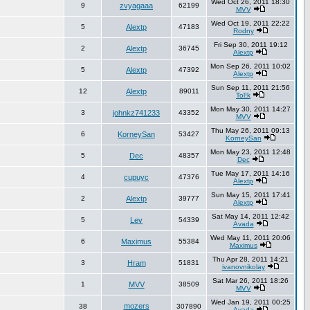
Wed Oct 26, 2011 18:30
9
zvyagaaa
62199
MVV
Wed Oct 19, 2011 22:22
5
Alextp
47183
Rodny
Fri Sep 30, 2011 19:12
2
Alextp
36745
Alextp
Mon Sep 26, 2011 10:02
5
Alextp
47392
Alextp
Sun Sep 11, 2011 21:56
12
Alextp
89011
Tol!k
Mon May 30, 2011 14:27
3
johnkz741233
43352
MVV
Thu May 26, 2011 09:13
6
KorneySan
53427
KorneySan
Mon May 23, 2011 12:48
5
Dec
48357
Dec
Tue May 17, 2011 14:16
4
cupuyc
47376
Alextp
Sun May 15, 2011 17:41
2
Alextp
39777
Alextp
Sat May 14, 2011 12:42
5
Lev
54339
Avada
Wed May 11, 2011 20:06
6
Maximus
55384
Maximus
Thu Apr 28, 2011 14:21
3
Hram
51831
ivanovnikolay
Sat Mar 26, 2011 18:26
1
MVV
38509
MVV
Wed Jan 19, 2011 00:25
mozers
38
307890
Avada