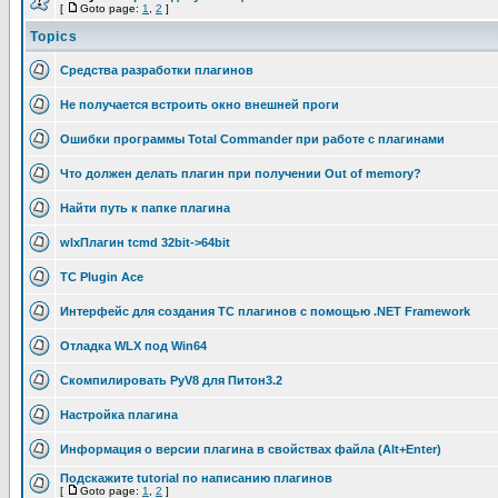
[
Goto page:
1
,
2
]
Topics
Средства разработки плагинов
Не получается встроить окно внешней проги
Ошибки программы Total Commander при работе с плагинами
Что должен делать плагин при получении Out of memory?
Найти путь к папке плагина
wlxПлагин tcmd 32bit->64bit
TC Plugin Ace
Интерфейс для создания TC плагинов с помощью .NET Framework
Отладка WLX под Win64
Скомпилировать PyV8 для Питон3.2
Настройка плагина
Информация о версии плагина в свойствах файла (Alt+Enter)
Подскажите tutorial по написанию плагинов
[
Goto page:
1
,
2
]