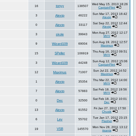
Wed May 15, 2013 18:26
tonyy
16
138507
CaptainFlint
Sun Mar 17, 2013 16:42
3
Alextp
46222
Alextp
Sat Sep 22, 2012 12:44
0
Alextp
33117
Alextp
Mon Aug 27, 2012 12:17
3
skole
39943
MVV
Sun Aug 19, 2012 12:57
9
Wizard109
69004
Maximus
Thu Aug 16, 2012 09:51
SPeller
15
106919
MVV
Sun Aug 12, 2012 15:06
3
Wizard109
44248
CaptainFlint
Sun Jul 22, 2012 14:52
12
Maximus
71007
Maximus
Thu Mar 22, 2012 14:00
1
Alextp
35354
MVV
Sat Feb 18, 2012 19:56
7
Alextp
57883
MVV
Sat Feb 18, 2012 10:01
0
Dec
32500
Dec
Fri Jan 27, 2012 17:50
13
Alextp
91552
Chusik
Tue Jan 17, 2012 23:15
6
Lev
55702
Flasher
Mon Nov 28, 2011 13:12
VSB
19
145570
itsania