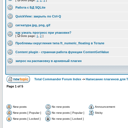
[
Goto page:
1
,
2
,
3
]
Работа с БД SQLite
QuickView: закрыть по Ctrl-Q
сигнатура jpg, png, gif
как узнать прогресс при упаковке?
[
Goto page:
1
,
2
]
Проблемы округления типа ft_numeric_floating в Тотале
Content plugin - странная работа функции ContentGetValue
запрос на распаковку в архивный плагин
Total Commander Forum Index
->
Написание плагинов для 
Page
1
of
5
New posts
No new posts
Announcement
New posts [ Popular ]
No new posts [ Popular ]
Sticky
New posts [ Locked ]
No new posts [ Locked ]