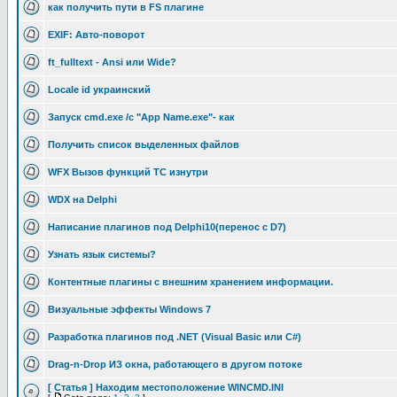
как получить пути в FS плагине
EXIF: Авто-поворот
ft_fulltext - Ansi или Wide?
Locale id украинский
Запуск cmd.exe /c "App Name.exe"- как
Получить список выделенных файлов
WFX Вызов функций TC изнутри
WDX на Delphi
Написание плагинов под Delphi10(перенос с D7)
Узнать язык системы?
Контентные плагины с внешним хранением информации.
Визуальные эффекты Windows 7
Разработка плагинов под .NET (Visual Basic или C#)
Drag-n-Drop ИЗ окна, работающего в другом потоке
[ Статья ] Находим местоположение WINCMD.INI