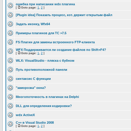
ошибка при написании wdx плагина
[
Goto page:
1
,
2
]
[Plugin idea] Показать процесс, кот. держит открытым файл
Задать иконку, Wfx64
Примеры плагинов для TC >7.5
FS Плагин для замены встроенного FTP-клиента
WFX Поддерживается ли создание файлов по Shift+F4?
[
Goto page:
1
,
2
]
WLX: VisualStudio - пляска с бубном
Путь противоположной панели
синтаксис C функции
"заморозка" окна?
Многопоточность в плагинах на Delphi
DLL для определения кодировки?
wdx ActiveX
C++ в Visual Studio 2008
[
Goto page:
1
,
2
]