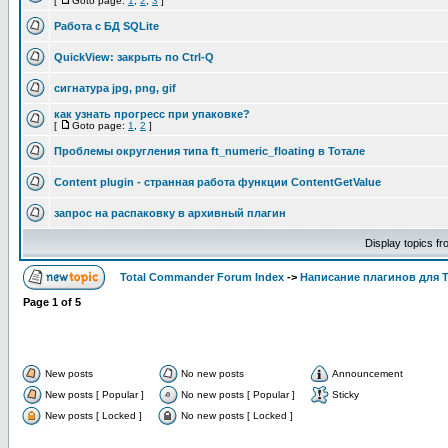
[
Goto page:
1
,
2
,
3
]
Работа с БД SQLite
QuickView: закрыть по Ctrl-Q
сигнатура jpg, png, gif
как узнать прогресс при упаковке?
[
Goto page:
1
,
2
]
Проблемы округления типа ft_numeric_floating в Тотале
Content plugin - странная работа функции ContentGetValue
запрос на распаковку в архивный плагин
Display topics f
Total Commander Forum Index
->
Написание плагинов для 
Page
1
of
5
New posts
No new posts
Announcement
New posts [ Popular ]
No new posts [ Popular ]
Sticky
New posts [ Locked ]
No new posts [ Locked ]