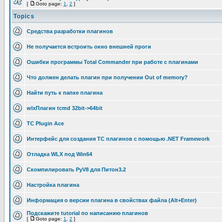
[
Goto page:
1
,
2
]
Topics
Средства разработки плагинов
Не получается встроить окно внешней проги
Ошибки программы Total Commander при работе с плагинами
Что должен делать плагин при получении Out of memory?
Найти путь к папке плагина
wlxПлагин tcmd 32bit->64bit
TC Plugin Ace
Интерфейс для создания TC плагинов с помощью .NET Framework
Отладка WLX под Win64
Скомпилировать PyV8 для Питон3.2
Настройка плагина
Информация о версии плагина в свойствах файла (Alt+Enter)
Подскажите tutorial по написанию плагинов
[
Goto page:
1
,
2
]