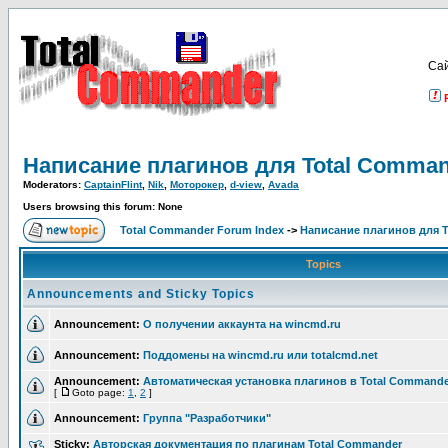
Са
Написание плагинов для Total Comma
Moderators:
CaptainFlint
,
Nik
,
Моторокер
,
d-view
,
Avada
Users browsing this forum: None
Total Commander Forum Index
->
Написание плагинов для 
Topics
Announcements and Sticky Topics
Announcement:
О получении аккаунта на wincmd.ru
Announcement:
Поддомены на wincmd.ru или totalcmd.net
Announcement:
Автоматическая установка плагинов в Total Commande
[
Goto page:
1
,
2
]
Announcement:
Группа "Разработчики"
Sticky:
Авторская документация по плагинам Total Commander