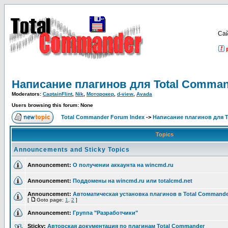
Са
Написание плагинов для Total Comma
Moderators:
CaptainFlint
,
Nik
,
Моторокер
,
d-view
,
Avada
Users browsing this forum: None
Total Commander Forum Index
->
Написание плагинов для 
Topics
Announcements and Sticky Topics
Announcement:
О получении аккаунта на wincmd.ru
Announcement:
Поддомены на wincmd.ru или totalcmd.net
Announcement:
Автоматическая установка плагинов в Total Commande
[
Goto page:
1
,
2
]
Announcement:
Группа "Разработчики"
Sticky:
Авторская документация по плагинам Total Commander