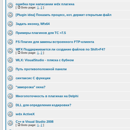
ошибка при написании wdx плагина
[
Goto page:
1
,
2
]
[Plugin idea] Показать процесс, кот. держит открытым файл
Задать иконку, Wfx64
Примеры плагинов для TC >7.5
FS Плагин для замены встроенного FTP-клиента
WFX Поддерживается ли создание файлов по Shift+F4?
[
Goto page:
1
,
2
]
WLX: VisualStudio - пляска с бубном
Путь противоположной панели
синтаксис C функции
"заморозка" окна?
Многопоточность в плагинах на Delphi
DLL для определения кодировки?
wdx ActiveX
C++ в Visual Studio 2008
[
Goto page:
1
,
2
]