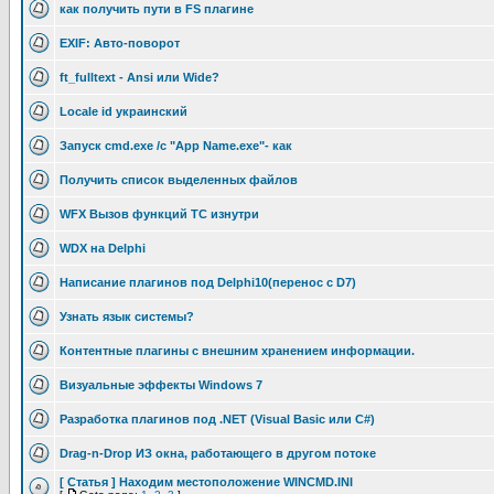
как получить пути в FS плагине
EXIF: Авто-поворот
ft_fulltext - Ansi или Wide?
Locale id украинский
Запуск cmd.exe /c "App Name.exe"- как
Получить список выделенных файлов
WFX Вызов функций TC изнутри
WDX на Delphi
Написание плагинов под Delphi10(перенос с D7)
Узнать язык системы?
Контентные плагины с внешним хранением информации.
Визуальные эффекты Windows 7
Разработка плагинов под .NET (Visual Basic или C#)
Drag-n-Drop ИЗ окна, работающего в другом потоке
[ Статья ] Находим местоположение WINCMD.INI