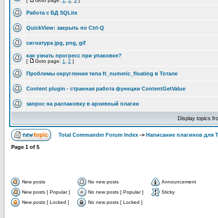
[
Goto page:
1
,
2
,
3
]
Работа с БД SQLite
QuickView: закрыть по Ctrl-Q
сигнатура jpg, png, gif
как узнать прогресс при упаковке?
[
Goto page:
1
,
2
]
Проблемы округления типа ft_numeric_floating в Тотале
Content plugin - странная работа функции ContentGetValue
запрос на распаковку в архивный плагин
Display topics f
Total Commander Forum Index
->
Написание плагинов для 
Page
1
of
5
New posts
No new posts
Announcement
New posts [ Popular ]
No new posts [ Popular ]
Sticky
New posts [ Locked ]
No new posts [ Locked ]