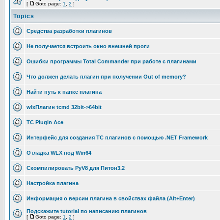
[
Goto page:
1
,
2
]
Topics
Средства разработки плагинов
Не получается встроить окно внешней проги
Ошибки программы Total Commander при работе с плагинами
Что должен делать плагин при получении Out of memory?
Найти путь к папке плагина
wlxПлагин tcmd 32bit->64bit
TC Plugin Ace
Интерфейс для создания TC плагинов с помощью .NET Framework
Отладка WLX под Win64
Скомпилировать PyV8 для Питон3.2
Настройка плагина
Информация о версии плагина в свойствах файла (Alt+Enter)
Подскажите tutorial по написанию плагинов
[
Goto page:
1
,
2
]