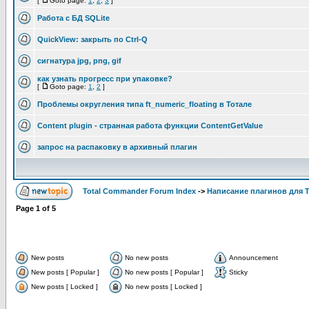
[
Goto page:
1
,
2
,
3
]
Работа с БД SQLite
QuickView: закрыть по Ctrl-Q
сигнатура jpg, png, gif
как узнать прогресс при упаковке?
[
Goto page:
1
,
2
]
Проблемы округления типа ft_numeric_floating в Тотале
Content plugin - странная работа функции ContentGetValue
запрос на распаковку в архивный плагин
Total Commander Forum Index
->
Написание плагинов для 
Page
1
of
5
New posts
No new posts
Announcement
New posts [ Popular ]
No new posts [ Popular ]
Sticky
New posts [ Locked ]
No new posts [ Locked ]