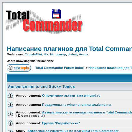
Написание плагинов для Total Comma
Moderators:
CaptainFlint
,
Nik
,
Моторокер
,
d-view
,
Avada
Users browsing this forum: None
Total Commander Forum Index
->
Написание плагинов для 
Announcements and Sticky Topics
Announcement:
О получении аккаунта на wincmd.ru
Announcement:
Поддомены на wincmd.ru или totalcmd.net
Announcement:
Автоматическая установка плагинов в Total Commande
[
Goto page:
1
,
2
]
Announcement:
Группа "Разработчики"
Sticky:
Авторская документация по плагинам Total Commander