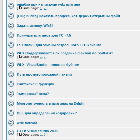
ошибка при написании wdx плагина
[
Goto page:
1
,
2
]
[Plugin idea] Показать процесс, кот. держит открытым файл
Задать иконку, Wfx64
Примеры плагинов для TC >7.5
FS Плагин для замены встроенного FTP-клиента
WFX Поддерживается ли создание файлов по Shift+F4?
[
Goto page:
1
,
2
]
WLX: VisualStudio - пляска с бубном
Путь противоположной панели
синтаксис C функции
"заморозка" окна?
Многопоточность в плагинах на Delphi
DLL для определения кодировки?
wdx ActiveX
C++ в Visual Studio 2008
[
Goto page:
1
,
2
]