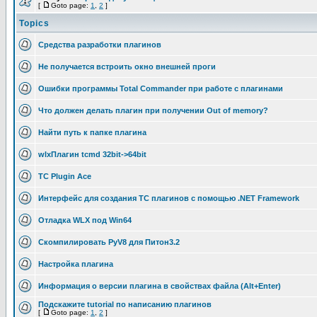
[
Goto page:
1
,
2
]
Topics
Средства разработки плагинов
Не получается встроить окно внешней проги
Ошибки программы Total Commander при работе с плагинами
Что должен делать плагин при получении Out of memory?
Найти путь к папке плагина
wlxПлагин tcmd 32bit->64bit
TC Plugin Ace
Интерфейс для создания TC плагинов с помощью .NET Framework
Отладка WLX под Win64
Скомпилировать PyV8 для Питон3.2
Настройка плагина
Информация о версии плагина в свойствах файла (Alt+Enter)
Подскажите tutorial по написанию плагинов
[
Goto page:
1
,
2
]