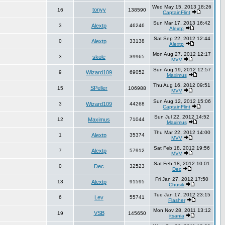
Wed May 15, 2013 18:26
tonyy
16
138590
CaptainFlint
Sun Mar 17, 2013 16:42
3
Alextp
46246
Alextp
Sat Sep 22, 2012 12:44
0
Alextp
33138
Alextp
Mon Aug 27, 2012 12:17
3
skole
39965
MVV
Sun Aug 19, 2012 12:57
9
Wizard109
69052
Maximus
Thu Aug 16, 2012 09:51
SPeller
15
106988
MVV
Sun Aug 12, 2012 15:06
3
Wizard109
44268
CaptainFlint
Sun Jul 22, 2012 14:52
12
Maximus
71044
Maximus
Thu Mar 22, 2012 14:00
1
Alextp
35374
MVV
Sat Feb 18, 2012 19:56
7
Alextp
57912
MVV
Sat Feb 18, 2012 10:01
0
Dec
32523
Dec
Fri Jan 27, 2012 17:50
13
Alextp
91595
Chusik
Tue Jan 17, 2012 23:15
6
Lev
55741
Flasher
Mon Nov 28, 2011 13:12
VSB
19
145650
itsania