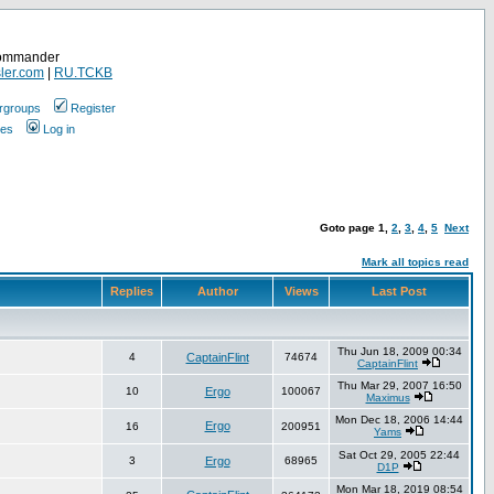
Commander
ler.com
|
RU.TCKB
rgroups
Register
ges
Log in
Goto page
1
,
2
,
3
,
4
,
5
Next
Mark all topics read
Replies
Author
Views
Last Post
Thu Jun 18, 2009 00:34
4
CaptainFlint
74674
CaptainFlint
Thu Mar 29, 2007 16:50
10
Ergo
100067
Maximus
Mon Dec 18, 2006 14:44
Ergo
16
200951
Yams
Sat Oct 29, 2005 22:44
3
Ergo
68965
D1P
Mon Mar 18, 2019 08:54