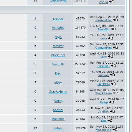
CaptainFlint
25
364173
Avada
Mon Sep 22, 2025 23:59
1
x-code
41970
CaptainFlint
Tue Aug 03, 2021 07:31
5
AkulaBig
164470
AkulaBig
Thu Jun 24, 2021 17:10
4
gryja
68032
gryja
Sun Nov 17, 2019 15:52
5
remittor
42702
CaptainFlint
Wed Nov 13, 2019 09:33
4
black_cat
49720
MVV
Mon Feb 27, 2017 12:13
3
AlexEr81
270852
AlexEr81
Thu Oct 27, 2016 18:20
2
Dec
57317
tarakan
Wed Jul 06, 2016 12:06
9
olegy
79686
G2G3G4
Wed Mar 18, 2015 15:05
9
StayAtHome
84268
StayAtHome
Wed Nov 26, 2014 09:37
0
Alextp
32988
Alextp
Fri Nov 21, 2014 09:30
2
AndNot
34813
AndNot
Sat Oct 04, 2014 10:47
5
Maximus
49134
Dec
Sun Nov 24, 2013 11:37
mitiya
17
121179
Моторокер