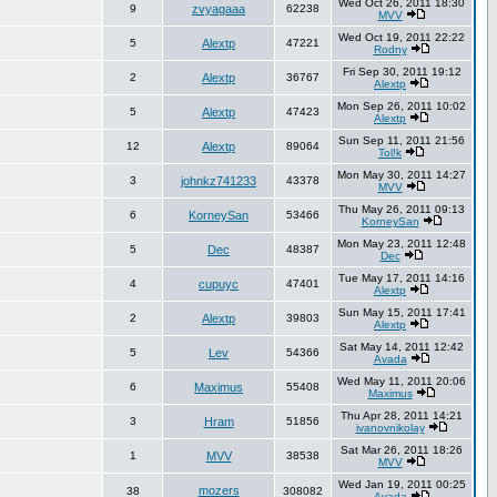
Wed Oct 26, 2011 18:30
9
zvyagaaa
62238
MVV
Wed Oct 19, 2011 22:22
5
Alextp
47221
Rodny
Fri Sep 30, 2011 19:12
2
Alextp
36767
Alextp
Mon Sep 26, 2011 10:02
5
Alextp
47423
Alextp
Sun Sep 11, 2011 21:56
12
Alextp
89064
Tol!k
Mon May 30, 2011 14:27
3
johnkz741233
43378
MVV
Thu May 26, 2011 09:13
6
KorneySan
53466
KorneySan
Mon May 23, 2011 12:48
5
Dec
48387
Dec
Tue May 17, 2011 14:16
4
cupuyc
47401
Alextp
Sun May 15, 2011 17:41
2
Alextp
39803
Alextp
Sat May 14, 2011 12:42
5
Lev
54366
Avada
Wed May 11, 2011 20:06
6
Maximus
55408
Maximus
Thu Apr 28, 2011 14:21
3
Hram
51856
ivanovnikolay
Sat Mar 26, 2011 18:26
1
MVV
38538
MVV
Wed Jan 19, 2011 00:25
mozers
38
308082
Avada