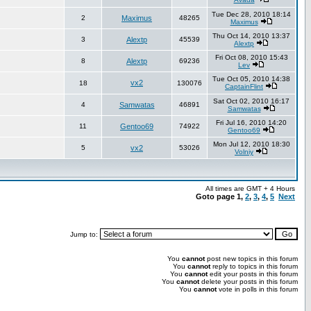
Tue Dec 28, 2010 18:14
2
Maximus
48265
Maximus
Thu Oct 14, 2010 13:37
3
Alextp
45539
Alextp
Fri Oct 08, 2010 15:43
8
Alextp
69236
Lev
Tue Oct 05, 2010 14:38
vx2
18
130076
CaptainFlint
Sat Oct 02, 2010 16:17
4
Samwatas
46891
Samwatas
Fri Jul 16, 2010 14:20
11
Gentoo69
74922
Gentoo69
Mon Jul 12, 2010 18:30
5
vx2
53026
Volniy
All times are GMT + 4 Hours
Goto page
1
,
2
,
3
,
4
,
5
Next
Jump to:
You
cannot
post new topics in this forum
You
cannot
reply to topics in this forum
You
cannot
edit your posts in this forum
You
cannot
delete your posts in this forum
You
cannot
vote in polls in this forum