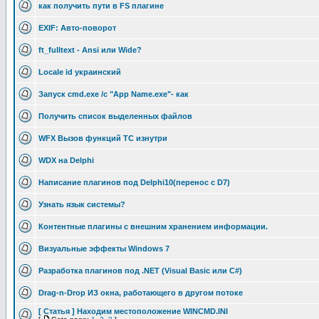
как получить пути в FS плагине
EXIF: Авто-поворот
ft_fulltext - Ansi или Wide?
Locale id украинский
Запуск cmd.exe /c "App Name.exe"- как
Получить список выделенных файлов
WFX Вызов функций TC изнутри
WDX на Delphi
Написание плагинов под Delphi10(перенос с D7)
Узнать язык системы?
Контентные плагины с внешним хранением информации.
Визуальные эффекты Windows 7
Разработка плагинов под .NET (Visual Basic или C#)
Drag-n-Drop ИЗ окна, работающего в другом потоке
[ Статья ] Находим местоположение WINCMD.INI