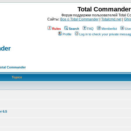
Total Commander
Форум поддержки пользователей Total 
Сайты:
Все о Total Commander
|
Totalcmd.net
|
Ghis
Rules
Search
FAQ
Memberlist
Use
Profile
Log in to check your private messa
nder
Total Commander
Topics
r 6.5