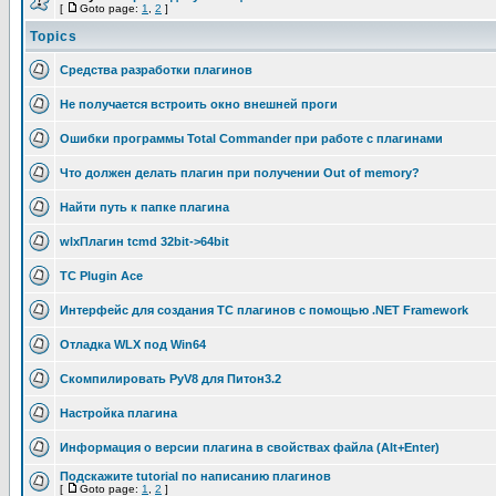
[
Goto page:
1
,
2
]
Topics
Средства разработки плагинов
Не получается встроить окно внешней проги
Ошибки программы Total Commander при работе с плагинами
Что должен делать плагин при получении Out of memory?
Найти путь к папке плагина
wlxПлагин tcmd 32bit->64bit
TC Plugin Ace
Интерфейс для создания TC плагинов с помощью .NET Framework
Отладка WLX под Win64
Скомпилировать PyV8 для Питон3.2
Настройка плагина
Информация о версии плагина в свойствах файла (Alt+Enter)
Подскажите tutorial по написанию плагинов
[
Goto page:
1
,
2
]