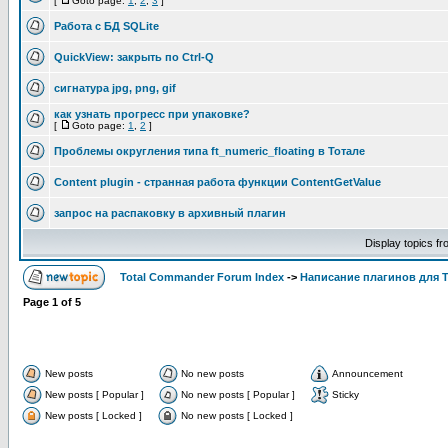
[
Goto page:
1
,
2
,
3
]
Работа с БД SQLite
QuickView: закрыть по Ctrl-Q
сигнатура jpg, png, gif
как узнать прогресс при упаковке?
[
Goto page:
1
,
2
]
Проблемы округления типа ft_numeric_floating в Тотале
Content plugin - странная работа функции ContentGetValue
запрос на распаковку в архивный плагин
Display topics f
Total Commander Forum Index
->
Написание плагинов для 
Page
1
of
5
New posts
No new posts
Announcement
New posts [ Popular ]
No new posts [ Popular ]
Sticky
New posts [ Locked ]
No new posts [ Locked ]