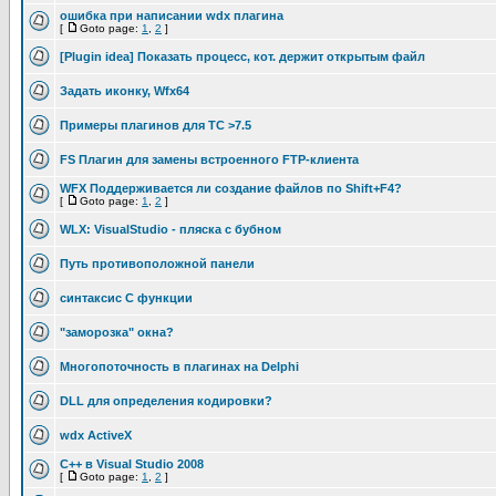
ошибка при написании wdx плагина
[
Goto page:
1
,
2
]
[Plugin idea] Показать процесс, кот. держит открытым файл
Задать иконку, Wfx64
Примеры плагинов для TC >7.5
FS Плагин для замены встроенного FTP-клиента
WFX Поддерживается ли создание файлов по Shift+F4?
[
Goto page:
1
,
2
]
WLX: VisualStudio - пляска с бубном
Путь противоположной панели
синтаксис C функции
"заморозка" окна?
Многопоточность в плагинах на Delphi
DLL для определения кодировки?
wdx ActiveX
C++ в Visual Studio 2008
[
Goto page:
1
,
2
]