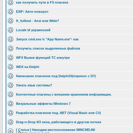
как получить пути в FS плагине
EXIF: Авто-поворот
ft_fulltext - Ansi или Wide?
Locale id украинский
Запуск cmd.exe /c "App Name.exe"- как
Получить список выделенных файлов
WFX Вызов функций TC изнутри
WDX на Delphi
Написание плагинов под Delphi10(перенос с D7)
Узнать язык системы?
Контентные плагины с внешним хранением информации.
Визуальные эффекты Windows 7
Разработка плагинов под .NET (Visual Basic или C#)
Drag-n-Drop ИЗ окна, работающего в другом потоке
[ Статья ] Находим местоположение WINCMD.INI