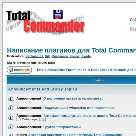
Са
Написание плагинов для Total Comma
Moderators:
CaptainFlint
,
Nik
,
Моторокер
,
d-view
,
Avada
Users browsing this forum: None
Total Commander Forum Index
->
Написание плагинов для 
Topics
Announcements and Sticky Topics
Announcement:
О получении аккаунта на wincmd.ru
Announcement:
Поддомены на wincmd.ru или totalcmd.net
Announcement:
Автоматическая установка плагинов в Total Commande
[
Goto page:
1
,
2
]
Announcement:
Группа "Разработчики"
Sticky:
Авторская документация по плагинам Total Commander