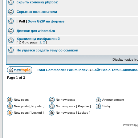
скрыть колонку phpbb2
Скрытые пользователи
[ Poll ]
Хочу GZIP на форуме!
Движок для wincmd.ru
Хранилища изображений
[
Goto page:
1
,
2
]
Не удается создать тему со ссылкой
Display topics f
Total Commander Forum Index
->
Сайт Все о Total Command
Page
1
of
3
New posts
No new posts
Announcement
New posts [ Popular ]
No new posts [ Popular ]
Sticky
New posts [ Locked ]
No new posts [ Locked ]
Powered by