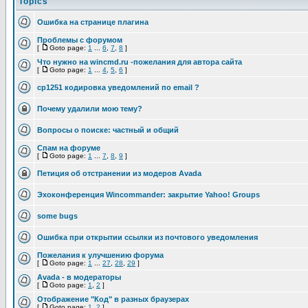
Topics
Ошибка на странице плагина
Проблемы с форумом
[
Goto page:
1
...
6
,
7
,
8
]
Что нужно на wincmd.ru -пожелания для автора сайта
[
Goto page:
1
...
4
,
5
,
6
]
cp1251 кодировка уведомлений по email ?
Почему удалили мою тему?
Вопросы о поиске: частный и общий
Спам на форуме
[
Goto page:
1
...
7
,
8
,
9
]
Петиция об отстранении из модеров Avada
Эхоконференция Wincommander: закрытие Yahoo! Groups
some bugs
Ошибка при открытии ссылки из почтового уведомления
Пожелания к улучшению форума
[
Goto page:
1
...
27
,
28
,
29
]
Avada - в модераторы
[
Goto page:
1
,
2
]
Отображение "Код" в разных браузерах
[
Goto page:
1
,
2
]