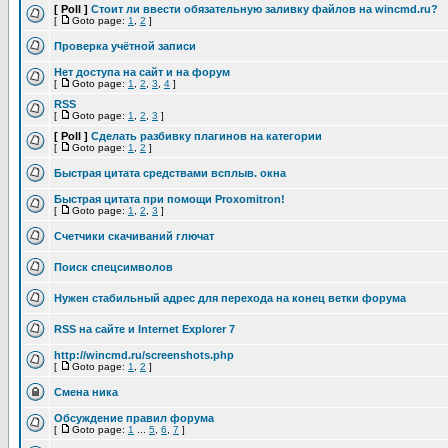
[ Poll ]
Стоит ли ввести обязательную заливку файлов на wincmd.ru?
[
Goto page:
1
,
2
]
Проверка учётной записи
Нет доступа на сайт и на форум
[
Goto page:
1
,
2
,
3
,
4
]
RSS
[
Goto page:
1
,
2
,
3
]
[ Poll ]
Сделать разбивку плагинов на категории
[
Goto page:
1
,
2
]
Быстрая цитата средствами всплыв. окна
Быстрая цитата при помощи Proxomitron!
[
Goto page:
1
,
2
,
3
]
Счетчики скачиваний глючат
Поиск спецсимволов
Нужен стабильный адрес для перехода на конец ветки форума
RSS на сайте и Internet Explorer 7
http://wincmd.ru/screenshots.php
[
Goto page:
1
,
2
]
Смена ника
Обсуждение правил форума
[
Goto page:
1
...
5
,
6
,
7
]