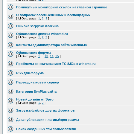
Поминутный мониторинг ссылок на главной странице
О вопросах бессмысленных и беспощадных
[
Goto page:
1
,
2
,
3
]
Ошибка загрузки плагина
Обновление движка wincmd.ru
[
Goto page:
1
,
2
,
3
]
Контакты администратора сайта wincmd.ru
Обновление форума
[
Goto page:
1
...
13
,
14
,
15
]
Проблемы со скачиванием TC 8.52a с wincmd.ru
RSS для форума
Переезд на новый сервер
Категория SynPlus сайта
Новый дизайн от Эрго
[
Goto page:
1
,
2
]
Загрузка файлов других форматов
Дата публикации плагина/программы
Поиск созданных тем пользователя