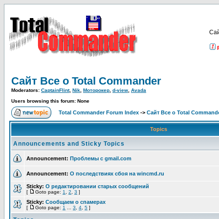
Са
Сайт Все о Total Commander
Moderators:
CaptainFlint
,
Nik
,
Моторокер
,
d-view
,
Avada
Users browsing this forum: None
Total Commander Forum Index
->
Сайт Все о Total Command
Topics
Announcements and Sticky Topics
Announcement:
Проблемы с gmail.com
Announcement:
О последствиях сбоя на wincmd.ru
Sticky:
О редактировании старых сообщений
[
Goto page:
1
,
2
,
3
]
Sticky:
Сообщаем о спамерах
[
Goto page:
1
...
3
,
4
,
5
]