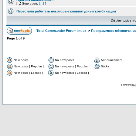
Простая напоминалка
[
Goto page:
1
,
2
]
Перестали работать некоторые клавиатурные комбинации
Display topics f
Total Commander Forum Index
->
Программное обеспечени
Page
1
of
9
New posts
No new posts
Announcement
New posts [ Popular ]
No new posts [ Popular ]
Sticky
New posts [ Locked ]
No new posts [ Locked ]
Powered by