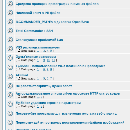
Средство проверки орфографии в именах файлов
Числовой ключ в INI-файле
%COMMANDER_PATH% в диалогах Open/Save
Total Commander + SSH
Столкнулся с проблемой Lan
VBS раскладка клавиатуры
[
Goto page:
1
...
3
,
4
,
5
]
Opera'тивные разговоры
[
Goto page:
1
...
9
,
10
,
11
]
TC4Shell - использование WCX плагинов в Проводнике
[
Goto page:
1
...
6
,
7
,
8
]
AkelPad
[
Goto page:
1
...
5
,
6
,
7
]
Не работают скрипты, нужен совет.
Авторедактирование списка url-ов на основе HTTP статус кодов
[
Goto page:
1
,
2
]
EmEditor удаление строк по параметрам
[
Goto page:
1
,
2
]
Посоветуйте программу для извлечения текста из веб-страниц
Порекомендуйте программу восстановления файлов изображений