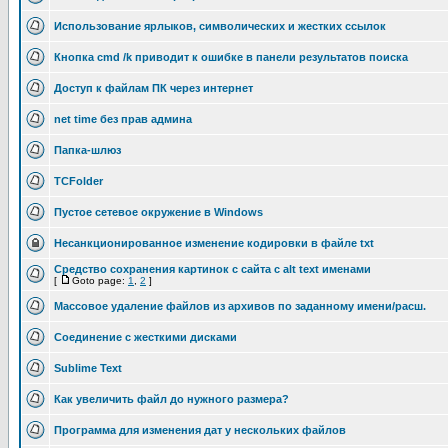
Использование ярлыков, символических и жестких ссылок
Кнопка cmd /k приводит к ошибке в панели результатов поиска
Доступ к файлам ПК через интернет
net time без прав админа
Папка-шлюз
TCFolder
Пустое сетевое окружение в Windows
Несанкционированное изменение кодировки в файле txt
Средство сохранения картинок с сайта с alt text именами
[
Goto page:
1
,
2
]
Массовое удаление файлов из архивов по заданному имени/расш.
Соединение с жесткими дисками
Sublime Text
Как увеличить файл до нужного размера?
Программа для изменения дат у нескольких файлов