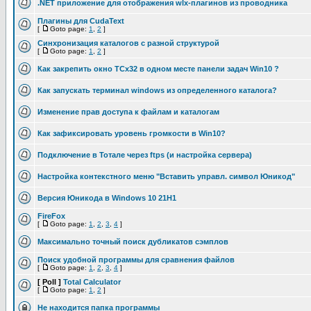
.NET приложение для отображения wlx-плагинов из проводника
Плагины для CudaText
[
Goto page:
1
,
2
]
Синхронизация каталогов с разной структурой
[
Goto page:
1
,
2
]
Как закрепить окно ТСх32 в одном месте панели задач Win10 ?
Как запускать терминал windows из определенного каталога?
Изменение прав доступа к файлам и каталогам
Как зафиксировать уровень громкости в Win10?
Подключение в Тотале через ftps (и настройка сервера)
Настройка контекстного меню "Вставить управл. символ Юникод"
Версия Юникода в Windows 10 21H1
FireFox
[
Goto page:
1
,
2
,
3
,
4
]
Максимально точный поиск дубликатов сэмплов
Поиск удобной программы для сравнения файлов
[
Goto page:
1
,
2
,
3
,
4
]
[ Poll ]
Total Calculator
[
Goto page:
1
,
2
]
Не находится папка программы