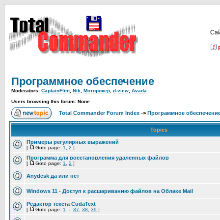
Са
Программное обеспечение
Moderators:
CaptainFlint
,
Nik
,
Моторокер
,
d-view
,
Avada
Users browsing this forum: None
Total Commander Forum Index
->
Программное обеспечени
Topics
Примеры регулярных выражений
[
Goto page:
1
,
2
]
Программа для восстановления удаленных файлов
[
Goto page:
1
,
2
]
Аnydesk да или нет
Windows 11 - Доступ к расшариванию файлов на Облаке Mail
Редактор текста CudaText
[
Goto page:
1
...
37
,
38
,
39
]