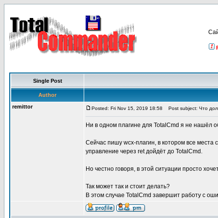
Са
Single Post
Author
remittor
Posted: Fri Nov 15, 2019 18:58
Post subject: Что дол
Ни в одном плагине для TotalCmd я не нашёл о
Сейчас пишу wcx-плагин, в котором все места 
управление через ret дойдёт до TotalCmd.
Но честно говоря, в этой ситуации просто хоче
Так может так и стоит делать?
В этом случае TotalCmd завершит работу с оши