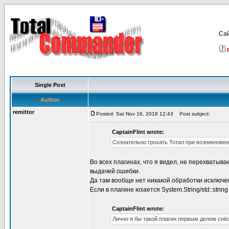
Са
Single Post
Author
remittor
Posted: Sat Nov 16, 2019 12:43
Post subject:
CaptainFlint wrote:
Сознательно грохать Тотал при возникновен
Во всех плагинах, что я видел, не перехватыв
выдачей ошибки.
Да там вообще нет никакой обработки исключе
Если в плагине юзается System.String/std::stri
CaptainFlint wrote:
Лично я бы такой плагин первым делом снёс