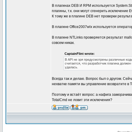
В плагинах DEB И RPM используется System.St
плагины, т.к. они могут сгенерить исключение 
К тому же в плагине DEB нет проверки результ
В плагине Office2007wlx используется оператор 
В плагине NTLinks проверяется результат mallo
совсем никак.
CaptainFlint wrote:
В API не зря предусмотрены различные код
считается, что разработчик плагина должен 
удалась.
Всегда так и делаю. Вопрос был о другом. Сей
нехватке памяти вы управление возвратите в Tot
Поэтому и встаёт вопрос: а нафига заморачива
TotalCmd не ловит эти исключения?