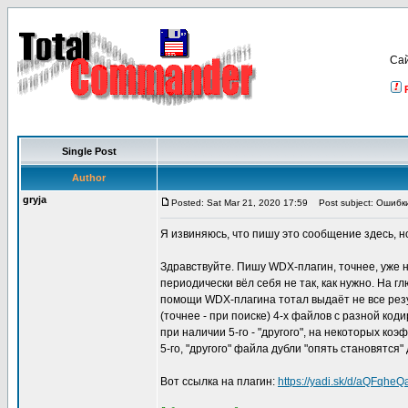
Са
Single Post
Author
gryja
Posted: Sat Mar 21, 2020 17:59
Post subject: Ошибк
Я извиняюсь, что пишу это сообщение здесь, н
Здравствуйте. Пишу WDX-плагин, точнее, уже на
периодически вёл себя не так, как нужно. На г
помощи WDX-плагина тотал выдаёт не все резул
(точнее - при поиске) 4-х файлов с разной ко
при наличии 5-го - "другого", на некоторых к
5-го, "другого" файла дубли "опять становятся"
Вот ссылка на плагин:
https://yadi.sk/d/aQFqhe