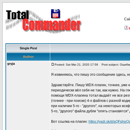
Са
Single Post
Author
gryja
Posted: Sat Mar 21, 2020 17:59
Post subject: Ошибк
Я извиняюсь, что пишу это сообщение здесь, н
Здравствуйте. Пишу WDX-плагин, точнее, уже на
периодически вёл себя не так, как нужно. На г
помощи WDX-плагина тотал выдаёт не все резул
(точнее - при поиске) 4-х файлов с разной ко
при наличии 5-го - "другого", на некоторых к
5-го, "другого" файла дубли "опять становятся"
Вот ссылка на плагин:
https://yadi.sk/d/aQFqhe