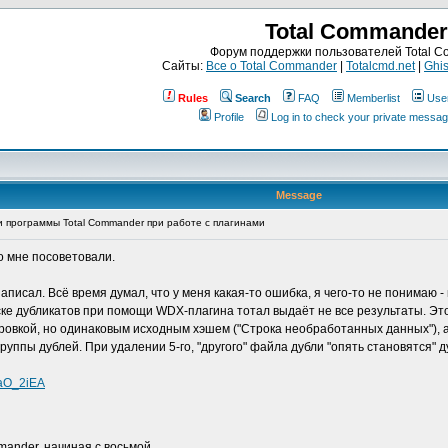
Total Commander
Форум поддержки пользователей Total 
Сайты:
Все о Total Commander
|
Totalcmd.net
|
Ghis
Rules
Search
FAQ
Memberlist
Use
Profile
Log in to check your private messa
Message
и программы Total Commander при работе с плагинами
о мне посоветовали.
писал. Всё время думал, что у меня какая-то ошибка, я чего-то не понимаю - 
ке дубликатов при помощи WDX-плагина тотал выдаёт не все результаты. Это 
дировкой, но одинаковым исходным хэшем ("Строка необработанных данных"), а
уппы дублей. При удалении 5-го, "другого" файла дубли "опять становятся" д
QaO_2iEA
mander, начиная с восьмой.