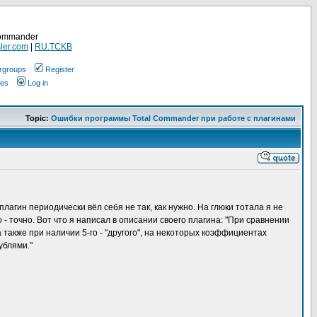
Commander
ler.com
|
RU.TCKB
rgroups
Register
ges
Log in
Topic:
Ошибки программы Total Commander при работе с плагинами
плагин периодически вёл себя не так, как нужно. На глюки тотала я не
- точно. Вот что я написал в описании своего плагина: "При сравнении
 также при наличии 5-го - "другого", на некоторых коэффициентах
ублями."