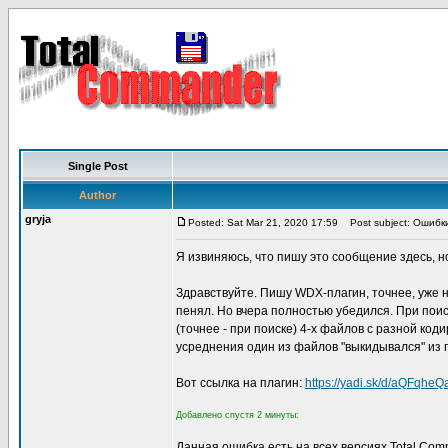
Single Post
Author
gryja
Posted: Sat Mar 21, 2020 17:59
Post subject: Ошибк
Я извиняюсь, что пишу это сообщение здесь, н
Здравствуйте. Пишу WDX-плагин, точнее, уже на
пенял. Но вчера полностью убедился. При поис
(точнее - при поиске) 4-х файлов с разной ко
усреднения один из файлов "выкидывался" из гр
Вот ссылка на плагин:
https://yadi.sk/d/aQFqhe
Добавлено спустя 2 минуты:
Данная ошибка есть на всех версиях Total Com