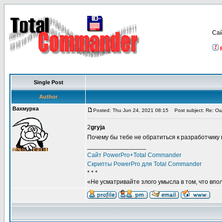
Са
Single Post
Author
Вахмурка
Posted: Thu Jun 24, 2021 08:15
Post subject: Re: О
2
gryja
Почему бы тебе не обратиться к разработчику
_________________
Сайт PowerPro+Total Commander
Скрипты PowerPro для Total Commander
* * *
«Не усматривайте злого умысла в том, что впо