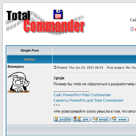
Са
Single Post
Author
Вахмурка
Posted: Thu Jun 24, 2021 08:15
Post subject: Re: О
2
gryja
Почему бы тебе не обратиться к разработчику
_________________
Сайт PowerPro+Total Commander
Скрипты PowerPro для Total Commander
* * *
«Не усматривайте злого умысла в том, что впо