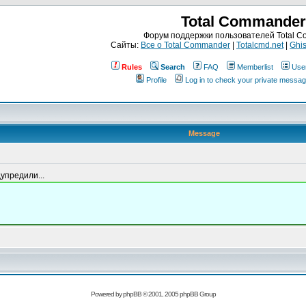
Total Commander
Форум поддержки пользователей Total 
Сайты:
Все о Total Commander
|
Totalcmd.net
|
Ghis
Rules
Search
FAQ
Memberlist
Use
Profile
Log in to check your private messa
Message
дупредили...
Powered by
phpBB
© 2001, 2005 phpBB Group