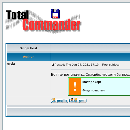
Single Post
Author
gryja
Posted: Thu Jun 24, 2021 17:10
Post subject:
Вот так вот, значит... Спасибо, что хотя бы пре
!
Моторокер:
Флуд почистил