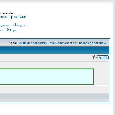
Commander
ler.com
|
RU.TCKB
rgroups
Register
ges
Log in
Topic:
Ошибки программы Total Commander при работе с плагинами