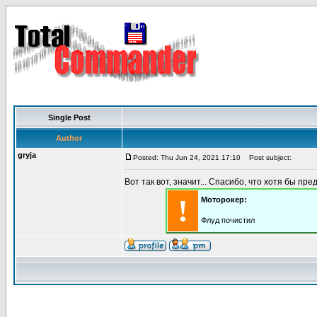
Single Post
Author
gryja
Posted: Thu Jun 24, 2021 17:10
Post subject:
Вот так вот, значит... Спасибо, что хотя бы пре
!
Моторокер:
Флуд почистил