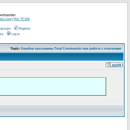
Commander
ler.com
|
RU.TCKB
rgroups
Register
ges
Log in
Topic:
Ошибки программы Total Commander при работе с плагинами