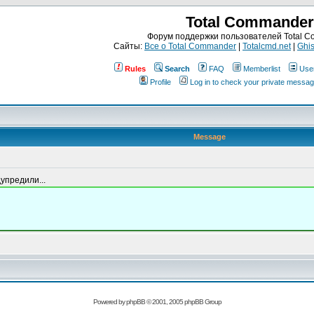
Total Commander
Форум поддержки пользователей Total 
Сайты:
Все о Total Commander
|
Totalcmd.net
|
Ghis
Rules
Search
FAQ
Memberlist
Use
Profile
Log in to check your private messa
Message
дупредили...
Powered by
phpBB
© 2001, 2005 phpBB Group