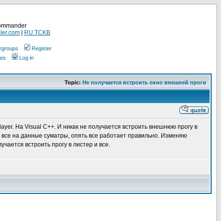
Commander
ler.com
|
RU.TCKB
rgroups
Register
ges
Log in
Topic:
Не получается встроить окно внешней проги
yer. На Visual C++. И никак не получается встроить внешнюю прогу в
де все на данные суматры, опять все работает правильно. Изменяю
учается встроить прогу в листер и все.