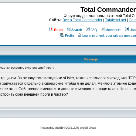
Total Commander
Форум поддержки пользователей Total 
Сайты:
Все о Total Commander
|
Totalcmd.net
|
Ghis
Rules
Search
FAQ
Memberlist
Use
Profile
Log in to check your private messa
Message
учается встроить окно внешней проги
щиком. За основу взял исходники sLister, также использовал исходники TCPla
а запускается отдельно в своем окне, чтобы я не делал. Меняю в этом-же ко
са ее окна. Собственно именно эти данные и меняются в коде плага. Но не пол
встроить окно внешней проги в листер?
Powered by
phpBB
© 2001, 2005 phpBB Group