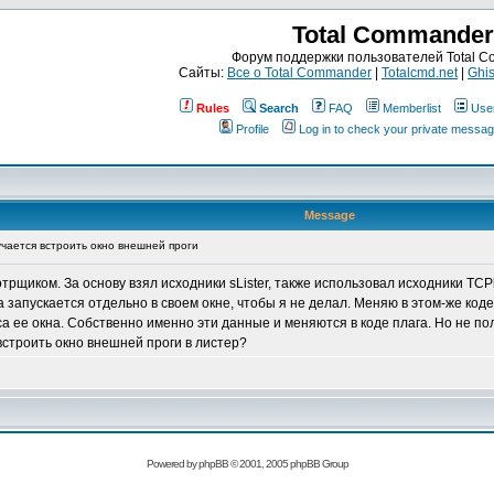
Total Commander
Форум поддержки пользователей Total 
Сайты:
Все о Total Commander
|
Totalcmd.net
|
Ghis
Rules
Search
FAQ
Memberlist
Use
Profile
Log in to check your private messa
Message
учается встроить окно внешней проги
щиком. За основу взял исходники sLister, также использовал исходники TCPla
а запускается отдельно в своем окне, чтобы я не делал. Меняю в этом-же ко
са ее окна. Собственно именно эти данные и меняются в коде плага. Но не пол
встроить окно внешней проги в листер?
Powered by
phpBB
© 2001, 2005 phpBB Group