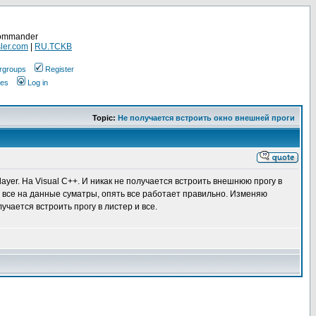
Commander
ler.com
|
RU.TCKB
rgroups
Register
ges
Log in
Topic:
Не получается встроить окно внешней проги
yer. На Visual C++. И никак не получается встроить внешнюю прогу в
де все на данные суматры, опять все работает правильно. Изменяю
учается встроить прогу в листер и все.