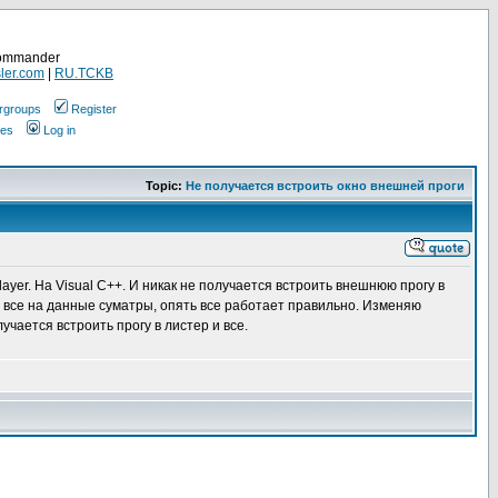
Commander
ler.com
|
RU.TCKB
rgroups
Register
ges
Log in
Topic:
Не получается встроить окно внешней проги
yer. На Visual C++. И никак не получается встроить внешнюю прогу в
де все на данные суматры, опять все работает правильно. Изменяю
учается встроить прогу в листер и все.