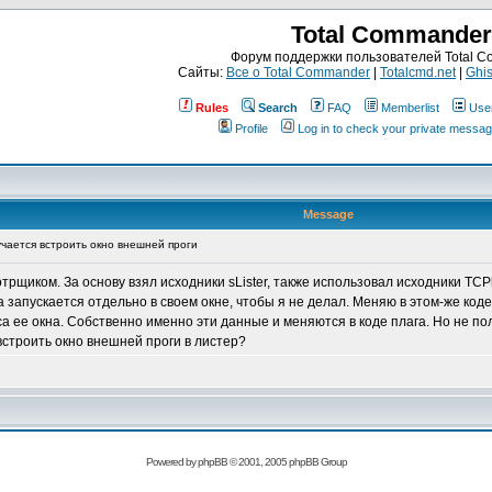
Total Commander
Форум поддержки пользователей Total 
Сайты:
Все о Total Commander
|
Totalcmd.net
|
Ghis
Rules
Search
FAQ
Memberlist
Use
Profile
Log in to check your private messa
Message
учается встроить окно внешней проги
щиком. За основу взял исходники sLister, также использовал исходники TCPla
а запускается отдельно в своем окне, чтобы я не делал. Меняю в этом-же ко
са ее окна. Собственно именно эти данные и меняются в коде плага. Но не пол
встроить окно внешней проги в листер?
Powered by
phpBB
© 2001, 2005 phpBB Group