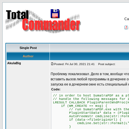
Са
Single Post
Author
AkulaBig
Posted: Fri Jul 30, 2021 21:41
Post subject:
Проблему локализовал. Дело в том, вообще что
вставить вызов любой программы в дочернее о
запуска ее в дочернем окне есть специальный 
Code:
// in order to host SumatraPDF as a p
// handle the following messages for 
LRESULT CALLBACK PluginParentWndProc(
if (WM_CREATE == msg) {
// run SumatraPDF.exe with the -p
PluginStartData* data = (PluginSta
AutoFreeWstr cmdLine(str::Format(L
if (data->fileOriginUrl) {
cmdLine.Set(str::Format(L"-plugin
}