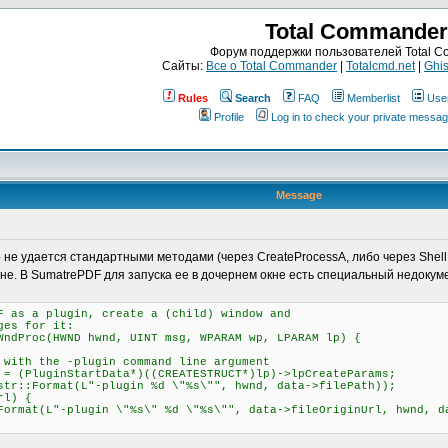
Total Commander
Форум поддержки пользователей Total 
Сайты:
Все о Total Commander
|
Totalcmd.net
|
Ghis
Rules
Search
FAQ
Memberlist
Use
Profile
Log in to check your private messa
Message
о не удается стандартными методами (через CreateProcessA, либо через Shel
не. В SumatrePDF для запуска ее в дочернем окне есть специальный недокумен
F as a plugin, create a (child) window and
ges for it:
WndProc(HWND hwnd, UINT msg, WPARAM wp, LPARAM lp) {
 the -plugin command line argument
luginStartData*)((CREATESTRUCT*)lp)->lpCreateParams;
Format(L"-plugin %d \"%s\"", hwnd, data->filePath));
l) {
-plugin \"%s\" %d \"%s\"", data->fileOriginUrl, hwnd, dat