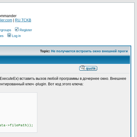
Commander
ler.com
|
RU.TCKB
rgroups
Register
ges
Log in
Topic:
Не получается встроить окно внешней проги
lExecuteEx) вставить вызов любой программы в дочернее окно. Внешнее
тированный ключ -plugin. Вот код этого ключа:
a->filePath));