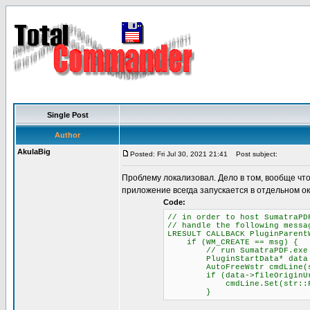
Single Post
Author
AkulaBig
Posted: Fri Jul 30, 2021 21:41
Post subject:
Проблему локализовал. Дело в том, вообще чт
приложение всегда запускается в отдельном ок
Code:
// in order to host SumatraPD
// handle the following messa
LRESULT CALLBACK PluginParent
if (WM_CREATE == msg) {
// run SumatraPDF.exe with
PluginStartData* data = (P
AutoFreeWstr cmdLine(str::
if (data->fileOriginUr
cmdLine.Set(str::Format(L"
}