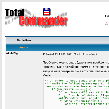
Са
Single Post
Author
AkulaBig
Posted: Fri Jul 30, 2021 21:41
Post subject:
Проблему локализовал. Дело в том, вообще что
вставить вызов любой программы в дочернее о
запуска ее в дочернем окне есть специальный 
Code:
// in order to host SumatraPDF as a p
// handle the following messages for 
LRESULT CALLBACK PluginParentWndProc(
if (WM_CREATE == msg) {
// run SumatraPDF.exe with the -p
PluginStartData* data = (PluginSta
AutoFreeWstr cmdLine(str::Format(L
if (data->fileOriginUrl) {
cmdLine.Set(str::Format(L"-plugin
}