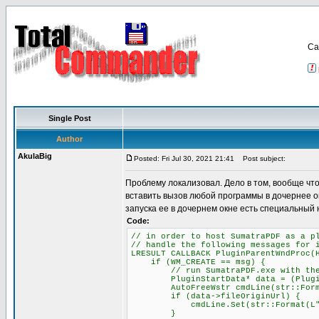
Са
Single Post
Author
AkulaBig
Posted: Fri Jul 30, 2021 21:41
Post subject:
Проблему локализовал. Дело в том, вообще что
вставить вызов любой программы в дочернее о
запуска ее в дочернем окне есть специальный 
Code:
// in order to host SumatraPDF as a p
// handle the following messages for 
LRESULT CALLBACK PluginParentWndProc(
if (WM_CREATE == msg) {
// run SumatraPDF.exe with the -p
PluginStartData* data = (PluginSta
AutoFreeWstr cmdLine(str::Format(L
if (data->fileOriginUrl) {
cmdLine.Set(str::Format(L"-plugin
}