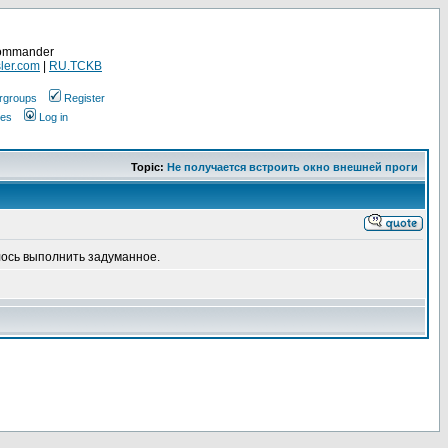
Commander
ler.com
|
RU.TCKB
rgroups
Register
ges
Log in
Topic:
Не получается встроить окно внешней проги
лось выполнить задуманное.