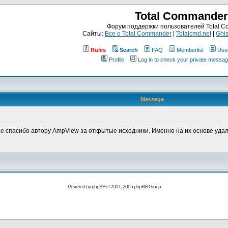
Total Commander
Форум поддержки пользователей Total 
Сайты:
Все о Total Commander
|
Totalcmd.net
|
Ghis
Rules
Search
FAQ
Memberlist
Use
Profile
Log in to check your private messa
Message
е спасибо автору AmpView за открытые исходники. Именно на их основе уда
Powered by
phpBB
© 2001, 2005 phpBB Group