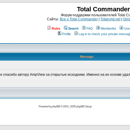
Total Commander
Форум поддержки пользователей Total 
Сайты:
Все о Total Commander
|
Totalcmd.net
|
Ghis
Rules
Search
FAQ
Memberlist
Use
Profile
Log in to check your private messa
Message
е спасибо автору AmpView за открытые исходники. Именно на их основе уда
Powered by
phpBB
© 2001, 2005 phpBB Group