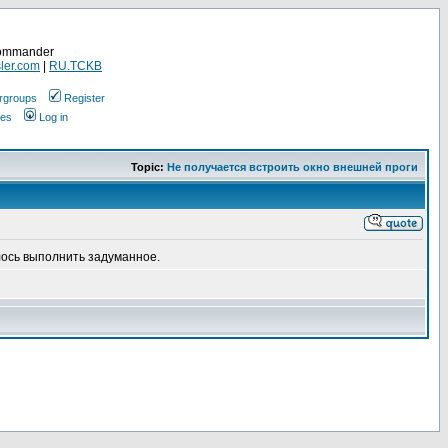
Commander
ler.com
|
RU.TCKB
rgroups
Register
ges
Log in
Topic:
Не получается встроить окно внешней проги
лось выполнить задуманное.