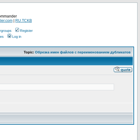
Commander
ler.com
|
RU.TCKB
rgroups
Register
ges
Log in
Topic:
Обрезка имен файлов с переименованием дубликатов