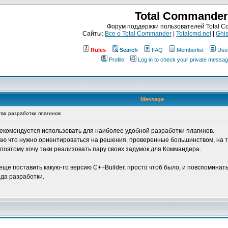
Total Commander
Форум поддержки пользователей Total 
Сайты:
Все о Total Commander
|
Totalcmd.net
|
Ghis
Rules
Search
FAQ
Memberlist
Use
Profile
Log in to check your private messa
Message
тва разработки плагинов
 рекомендуется использовать для наиболее удобной разработки плагинов.
маю что нужно ориентироваться на решения, проверенные большинством, на т
поэтому хочу таки реализовать пару своих задумок для Коммандера.
у еще поставить какую-то версию C++Builder, просто чтоб было, и повспоминать
еда разработки.