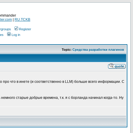
Commander
ler.com
|
RU.TCKB
rgroups
Register
ges
Log in
Topic:
Средства разработки плагинов
о про что в инете (и соответственно в LLM) больше всего информации. С
 немного старые добрые времена, т.к. я с борланда начинал когда-то. Ну