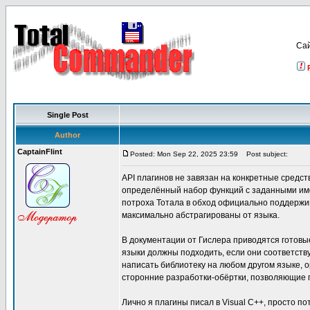
Са
Single Post
Author
CaptainFlint
Posted: Mon Sep 22, 2025 23:59
Post subject:
API плагинов не завязан на конкретные средст
определённый набор функций с заданными име
потроха Тотала в обход официально поддержив
максимально абстрагированы от языка.
В документации от Гислера приводятся готовы
языки должны подходить, если они соответств
написать библиотеку на любом другом языке, 
сторонние разработки-обёртки, позволяющие п
Лично я плагины писал в Visual C++, просто по