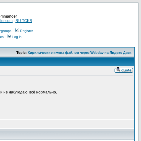
Commander
ler.com
|
RU.TCKB
rgroups
Register
ges
Log in
Topic:
Кирилические имена файлов через Webdav на Яндекс Диск
ми не наблюдаю, всё нормально.