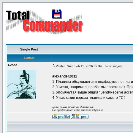
Single Post
Author
Avada
Posted: Wed Feb 11, 2026 09:34
Post subject:
alexander2011
1. Плагины обсуждаются в подфоруме по плаг
2. У меня, например, проблемы просто нет. Пр
3. Упомянутая выше опция "Send/Receive accent
4. У вас какие версии плагина и самого TC?
_________________
Даже самая богатая фантазия
Не представит себе наши безобразия.