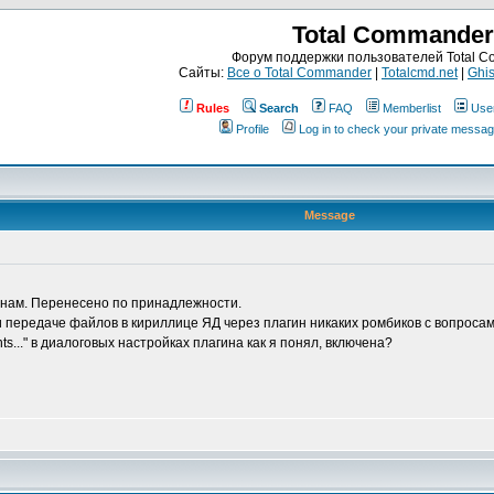
Total Commander
Форум поддержки пользователей Total 
Сайты:
Все о Total Commander
|
Totalcmd.net
|
Ghis
Rules
Search
FAQ
Memberlist
Use
Profile
Log in to check your private messa
Message
инам. Перенесено по принадлежности.
и передаче файлов в кириллице ЯД через плагин никаких ромбиков с вопроса
s..." в диалоговых настройках плагина как я понял, включена?