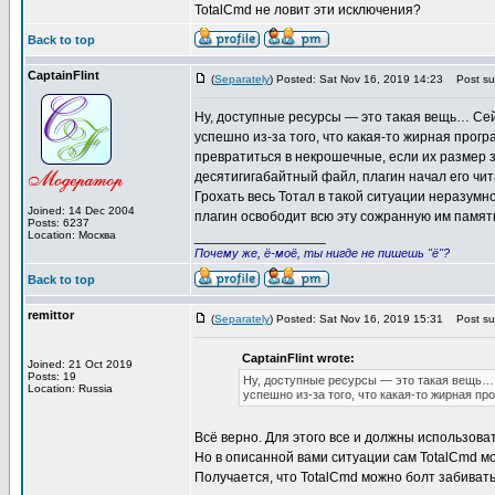
TotalCmd не ловит эти исключения?
Back to top
CaptainFlint
(
Separately
) Posted: Sat Nov 16, 2019 14:23
Post sub
Ну, доступные ресурсы — это такая вещь… Сей
успешно из-за того, что какая-то жирная прог
превратиться в некрошечные, если их размер 
десятигигабайтный файл, плагин начал его чит
Грохать весь Тотал в такой ситуации неразумн
Joined: 14 Dec 2004
плагин освободит всю эту сожранную им память
Posts: 6237
Location: Москва
_________________
Почему же, ё-моё, ты нигде не пишешь "ё"?
Back to top
remittor
(
Separately
) Posted: Sat Nov 16, 2019 15:31
Post sub
CaptainFlint wrote:
Joined: 21 Oct 2019
Posts: 19
Ну, доступные ресурсы — это такая вещь… 
Location: Russia
успешно из-за того, что какая-то жирная п
Всё верно. Для этого все и должны использовать 
Но в описанной вами ситуации сам TotalCmd мо
Получается, что TotalCmd можно болт забивать