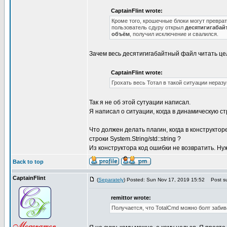
CaptainFlint wrote:
Кроме того, крошечные блоки могут превра
пользователь сдуру открыл
десятигигабай
объём
, получил исключение и свалился.
Зачем весь десятигигабайтный файл читать це
CaptainFlint wrote:
Грохать весь Тотал в такой ситуации нераз
Так я не об этой сутуации написал.
Я написал о ситуации, когда в динамическую с
Что должен делать плагин, когда в конструкт
строки System.String/std::string ?
Из конструктора код ошибки не возвратить. Нужн
Back to top
CaptainFlint
(
Separately
) Posted: Sun Nov 17, 2019 15:52
Post su
remittor wrote:
Получается, что TotalCmd можно болт забив