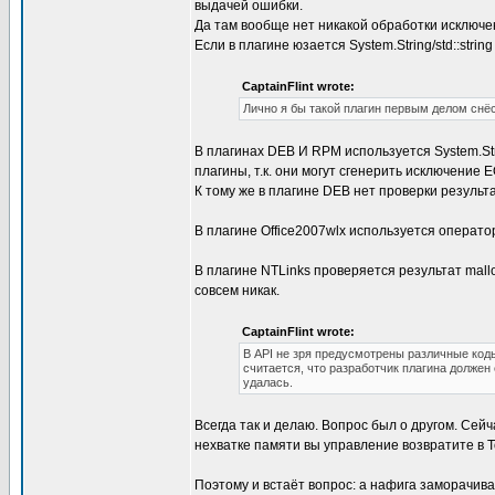
выдачей ошибки.
Да там вообще нет никакой обработки исключе
Если в плагине юзается System.String/std::stri
CaptainFlint wrote:
Лично я бы такой плагин первым делом снёс
В плагинах DEB И RPM используется System.St
плагины, т.к. они могут сгенерить исключение 
К тому же в плагине DEB нет проверки результ
В плагине Office2007wlx используется оператор 
В плагине NTLinks проверяется результат mallo
совсем никак.
CaptainFlint wrote:
В API не зря предусмотрены различные код
считается, что разработчик плагина должен 
удалась.
Всегда так и делаю. Вопрос был о другом. Сей
нехватке памяти вы управление возвратите в Tot
Поэтому и встаёт вопрос: а нафига заморачива