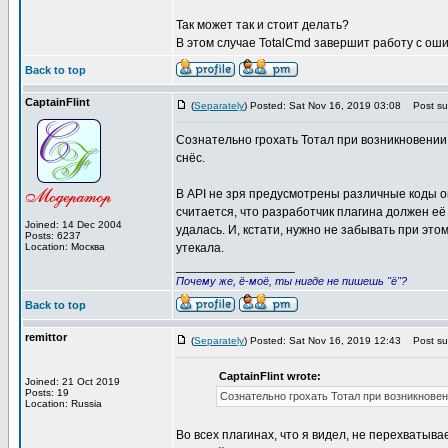
Так может так и стоит делать?
В этом случае TotalCmd завершит работу с оши
Back to top
CaptainFlint
(
Separately
) Posted: Sat Nov 16, 2019 03:08
Post sub
Сознательно грохать Тотал при возникновении 
снёс.
В API не зря предусмотрены различные коды о
считается, что разработчик плагина должен её 
Joined: 14 Dec 2004
удалась. И, кстати, нужно не забывать при эт
Posts: 6237
Location: Москва
утекала.
_________________
Почему же, ё-моё, ты нигде не пишешь "ё"?
Back to top
remittor
(
Separately
) Posted: Sat Nov 16, 2019 12:43
Post sub
CaptainFlint wrote:
Joined: 21 Oct 2019
Posts: 19
Сознательно грохать Тотал при возникновен
Location: Russia
Во всех плагинах, что я видел, не перехватыв