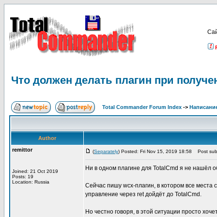
Са
Что должен делать плагин при получе
Total Commander Forum Index
->
Написание
Author
remittor
(
Separately
) Posted: Fri Nov 15, 2019 18:58
Post subj
Ни в одном плагине для TotalCmd я не нашёл о
Joined: 21 Oct 2019
Posts: 19
Location: Russia
Сейчас пишу wcx-плагин, в котором все места 
управление через ret дойдёт до TotalCmd.
Но честно говоря, в этой ситуации просто хоче