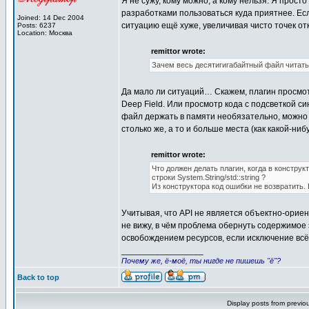
Я не сужу, кому можно, а кому нельзя. Я прост
разработками пользоваться куда приятнее. Если
Joined: 14 Dec 2004
ситуацию ещё хуже, увеличивая чисто точек от
Posts: 6237
Location: Москва
remittor wrote:
Зачем весь десятигигабайтный файл читать
Да мало ли ситуаций… Скажем, плагин просмотр
Deep Field. Или просмотр кода с подсветкой си
файл держать в памяти необязательно, можно 
столько же, а то и больше места (как какой-ниб
remittor wrote:
Что должен делать плагин, когда в констр
строки System.String/std::string ?
Из конструктора код ошибки не возвратить. 
Учитывая, что API не является объектно-ориен
не вижу, в чём проблема обернуть содержимое э
освобождением ресурсов, если исключение всё 
_________________
Почему же, ё-моё, ты нигде не пишешь "ё"?
Back to top
Display posts from previo