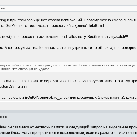
снёс.
ing и при этом вообще нет отлова исключений. Поэтому можно смело сносить 
ата GetMem, что тоже может привести к "падению" TotalCmd.
new() , но перехвата исключения bad_alloc нету. Вообще нету try/catch!!!
c. А вот результат realloc (вызывается внутри какого то объекта) не проверяе
коды ошибок в качестве возвращаемых значений. Если возникает нештатная ситуация, 
 понял, что операция не удалась.
час сам TotalCmd никак не обрабатывает EOutOfMemory/bad_alloc. Поэтому пр
tem.String и т.п.
ться с ловлей EOutOfMemory/bad_alloc (для крошечных блоков памяти), коли 
ject:
час он свалился от нехватки памяти, а следующий запрос на выделение пройд
шечные блоки могут превратиться в некрошечные, если их размер зависит от 