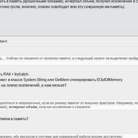
ать в память (крошечными блоками), исчерпал объём, получил исключение и св
чно (если, конечно, плагин освободит всю эту сожранную им память).
ject:
ь… Сейчас он свалился от нехватки памяти, а следующий запрос на выделение пройдё
RAII + try/catch.
жет в классе System.String или GetMem сгенерировать EOutOfMemory.
 на ловлю исключений, а нам нельзя?
вратиться в некрошечные, если их размер зависит от внешних факторов. Например, п
ами),
исчерпал объём
, получил исключение и свалился.
ликом в память?
разумно, ибо ресурсов в системе для нормальной работы вполне достаточно.