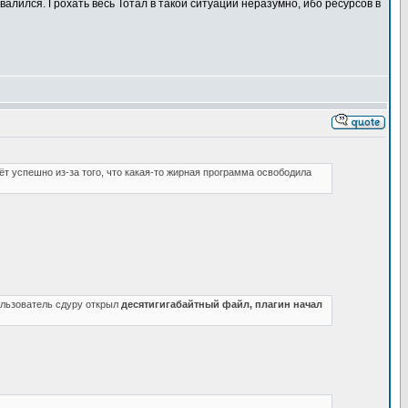
алился. Грохать весь Тотал в такой ситуации неразумно, ибо ресурсов в
т успешно из-за того, что какая-то жирная программа освободила
ользователь сдуру открыл
десятигигабайтный файл, плагин начал