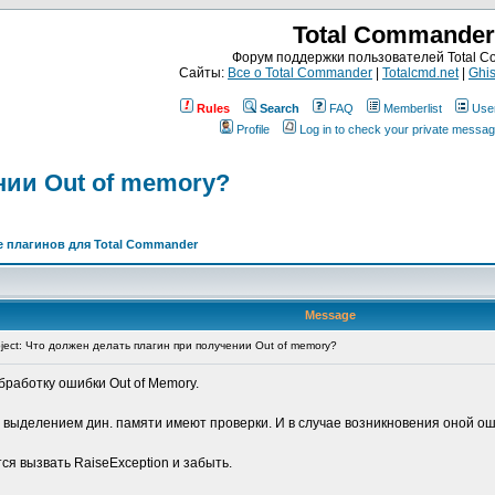
Total Commander
Форум поддержки пользователей Total 
Сайты:
Все о Total Commander
|
Totalcmd.net
|
Ghis
Rules
Search
FAQ
Memberlist
Use
Profile
Log in to check your private messa
нии Out of memory?
 плагинов для Total Commander
Message
ect: Что должен делать плагин при получении Out of memory?
бработку ошибки Out of Memory.
с выделением дин. памяти имеют проверки. И в случае возникновения оной ош
тся вызвать RaiseException и забыть.