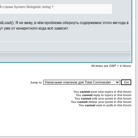
троки System.String/std::string ?
tLoad(). Я не вижу, в чём проблема обернуть содержимое этого метода в
т уже от конкретного кода всё зависит.
All times are GMT + 4 Hours
Jump to:
You
cannot
post new topics in this forum
You
cannot
reply to topics in this forum
You
cannot
edit your posts in this forum
You
cannot
delete your posts in this forum
You
cannot
vote in polls in this forum