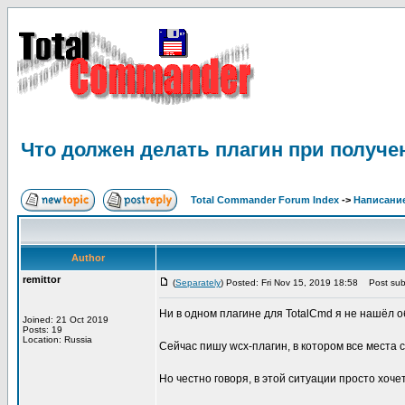
Что должен делать плагин при получе
Total Commander Forum Index
->
Написание
Author
remittor
(
Separately
) Posted: Fri Nov 15, 2019 18:58
Post subj
Ни в одном плагине для TotalCmd я не нашёл о
Joined: 21 Oct 2019
Posts: 19
Location: Russia
Сейчас пишу wcx-плагин, в котором все места 
Но честно говоря, в этой ситуации просто хоче