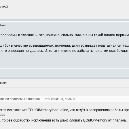
бкой.
ject:
проблемы в плагине — это, конечно, сильно. Лично я бы такой плагин первым
шибок в качестве возвращаемых значений. Если возникает нештатная ситуаци
л, что операция не удалась. И, кстати, нужно не забывать при этом освобожд
ject:
вении проблемы в плагине — это, конечно, сильно.
ается исключение EOutOfMemory/bad_alloc, что ведёт к завершению работы пр
ний.
ng , то без обработки исключений есть шанс словить EOutOfMemory от плагина.