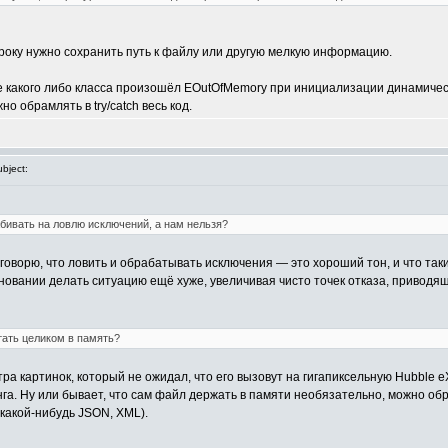
троку нужно сохранить путь к файлу или другую мелкую информацию.
е какого либо класса произошёл EOutOfMemory при инициализации динамической 
о обрамлять в try/catch весь код.
bject:
абивать на ловлю исключений, а нам нельзя?
о говорю, что ловить и обрабатывать исключения — это хороший тон, и что так
основании делать ситуацию ещё хуже, увеличивая чисто точек отказа, приводя
тать целиком в память?
а картинок, который не ожидал, что его вызовут на гигапиксельную Hubble eX
га. Ну или бывает, что сам файл держать в памяти необязательно, можно об
 какой-нибудь JSON, XML).