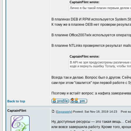
CaptainFlint wrote:
Лично я бы такой плагин первым делом 
В плагинах DEB И RPM используется System.Str
К тому же в плагине DEB нет проверки результ
В плагине Office2007wlx используется оператор 
В плагине NTLinks проверяется результат mallo
CaptainFlint wrote:
В API не зря предусмотрены различные 
коде и вернуть ошибку Тоталу, чтобы тот
Всегда так и делаю. Вопрос был о другом. Сей
сам при этом "свалится" при первой работе с Sys
Поэтому и встаёт вопрос: а нафига заморачива
Back to top
CaptainFlint
(
Separately
) Posted: Sat Nov 16, 2019 14:23
Post sub
Ну, доступные ресурсы — это такая вещь… Сей
или вовсе завершила работу. Кроме того, кро