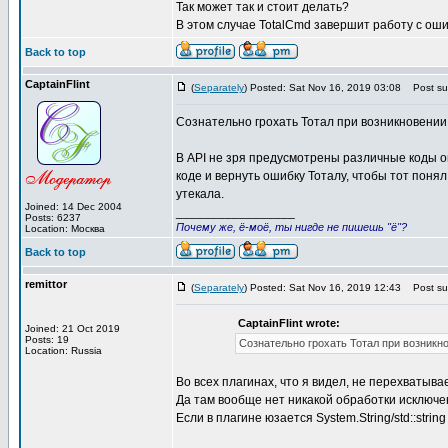
Так может так и стоит делать?
В этом случае TotalCmd завершит работу с оши
Back to top
CaptainFlint
(
Separately
) Posted: Sat Nov 16, 2019 03:08
Post sub
Сознательно грохать Тотал при возникновении 
В API не зря предусмотрены различные коды о
коде и вернуть ошибку Тоталу, чтобы тот поня
утекала.
Joined: 14 Dec 2004
_________________
Posts: 6237
Почему же, ё-моё, ты нигде не пишешь "ё"?
Location: Москва
Back to top
remittor
(
Separately
) Posted: Sat Nov 16, 2019 12:43
Post sub
CaptainFlint wrote:
Joined: 21 Oct 2019
Posts: 19
Сознательно грохать Тотал при возникно
Location: Russia
Во всех плагинах, что я видел, не перехватыв
Да там вообще нет никакой обработки исключе
Если в плагине юзается System.String/std::stri