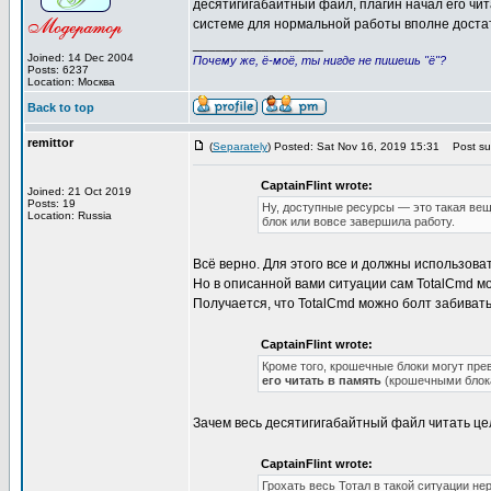
десятигигабайтный файл, плагин начал его чит
системе для нормальной работы вполне достато
_________________
Joined: 14 Dec 2004
Почему же, ё-моё, ты нигде не пишешь "ё"?
Posts: 6237
Location: Москва
Back to top
remittor
(
Separately
) Posted: Sat Nov 16, 2019 15:31
Post sub
CaptainFlint wrote:
Joined: 21 Oct 2019
Posts: 19
Ну, доступные ресурсы — это такая вещ
Location: Russia
блок или вовсе завершила работу.
Всё верно. Для этого все и должны использовать 
Но в описанной вами ситуации сам TotalCmd мо
Получается, что TotalCmd можно болт забивать
CaptainFlint wrote:
Кроме того, крошечные блоки могут пре
его читать в память
(крошечными блок
Зачем весь десятигигабайтный файл читать це
CaptainFlint wrote:
Грохать весь Тотал в такой ситуации не