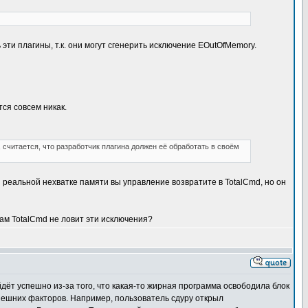
эти плагины, т.к. они могут сгенерить исключение EOutOfMemory.
тся совсем никак.
считается, что разработчик плагина должен её обработать в своём
и реальной нехватке памяти вы управление возвратите в TotalCmd, но он
сам TotalCmd не ловит эти исключения?
ёт успешно из-за того, что какая-то жирная программа освободила блок
внешних факторов. Например, пользователь сдуру открыл