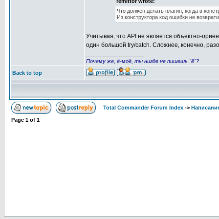
remittor wrote:
Что должен делать плагин, когда в конс
Из конструктора код ошибки не возвратит
Учитывая, что API не является объектно-ориен
один большой try/catch. Сложнее, конечно, раз
_________________
Почему же, ё-моё, ты нигде не пишешь "ё"?
Back to top
Total Commander Forum Index
->
Написание
Page
1
of
1