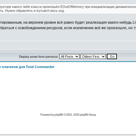
трукторе какого либо класса произошёл EOutOfMemory при инициализации динамической с
ь. Нужно обрамлять в try/catch весь код.
тированным, на верхнем уровне всё равно будет реализация какого-нибудь Lis
обраться с освобождением ресурсов, если исключение всё же произошло, но ту
Display posts from previous:
 плагинов для Total Commander
Powered by
phpBB
© 2001, 2005 phpBB Group