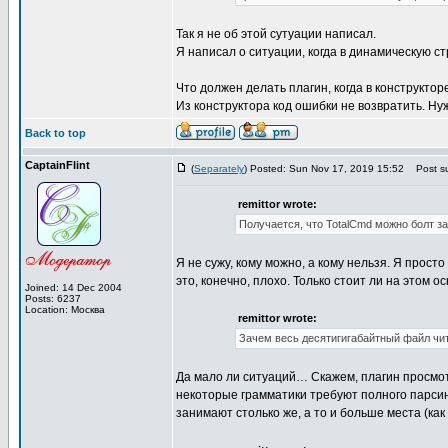
Так я не об этой сутуации написал.
Я написал о ситуации, когда в динамическую с
Что должен делать плагин, когда в конструктор
Из конструктора код ошибки не возвратить. Нужн
Back to top
CaptainFlint
(
Separately
) Posted: Sun Nov 17, 2019 15:52
Post su
remittor wrote:
Получается, что TotalCmd можно болт з
Я не сужу, кому можно, а кому нельзя. Я прост
это, конечно, плохо. Только стоит ли на этом 
Joined: 14 Dec 2004
Posts: 6237
Location: Москва
remittor wrote:
Зачем весь десятигигабайтный файл чи
Да мало ли ситуаций… Скажем, плагин просмотр
некоторые грамматики требуют полного парсин
занимают столько же, а то и больше места (как