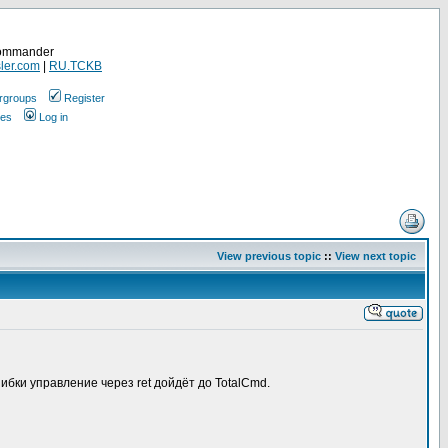
Commander
ler.com
|
RU.TCKB
rgroups
Register
ges
Log in
View previous topic
::
View next topic
ибки управление через ret дойдёт до TotalCmd.