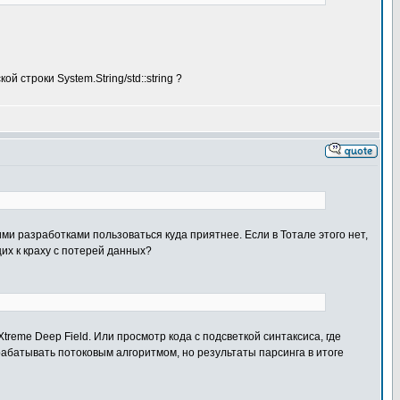
строки System.String/std::string ?
ими разработками пользоваться куда приятнее. Если в Тотале этого нет,
щих к краху с потерей данных?
treme Deep Field. Или просмотр кода с подсветкой синтаксиса, где
рабатывать потоковым алгоритмом, но результаты парсинга в итоге