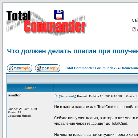
Са
Что должен делать плагин при получе
Total Commander Forum Index
->
Написание
Author
remittor
(
Separately
) Posted: Fri Nov 15, 2019 18:58
Post subj
Ни в одном плагине для TotalCmd я не нашёл о
Joined: 21 Oct 2019
Posts: 19
Location: Russia
Сейчас пишу wcx-плагин, в котором все места 
управление через ret дойдёт до TotalCmd.
Но честно говоря, в этой ситуации просто хоче