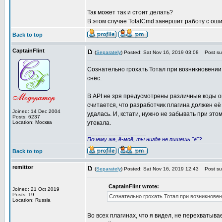
Так может так и стоит делать?
В этом случае TotalCmd завершит работу с оши
Back to top
CaptainFlint
(
Separately
) Posted: Sat Nov 16, 2019 03:08
Post sub
Сознательно грохать Тотал при возникновении 
снёс.
В API не зря предусмотрены различные коды о
считается, что разработчик плагина должен её 
Joined: 14 Dec 2004
удалась. И, кстати, нужно не забывать при эт
Posts: 6237
Location: Москва
утекала.
_________________
Почему же, ё-моё, ты нигде не пишешь "ё"?
Back to top
remittor
(
Separately
) Posted: Sat Nov 16, 2019 12:43
Post sub
CaptainFlint wrote:
Joined: 21 Oct 2019
Posts: 19
Сознательно грохать Тотал при возникновен
Location: Russia
Во всех плагинах, что я видел, не перехватыв