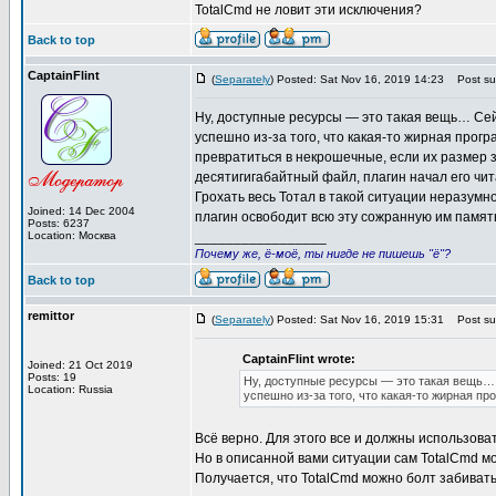
TotalCmd не ловит эти исключения?
Back to top
CaptainFlint
(
Separately
) Posted: Sat Nov 16, 2019 14:23
Post sub
Ну, доступные ресурсы — это такая вещь… Сей
успешно из-за того, что какая-то жирная прог
превратиться в некрошечные, если их размер 
десятигигабайтный файл, плагин начал его чит
Грохать весь Тотал в такой ситуации неразумн
Joined: 14 Dec 2004
плагин освободит всю эту сожранную им память
Posts: 6237
Location: Москва
_________________
Почему же, ё-моё, ты нигде не пишешь "ё"?
Back to top
remittor
(
Separately
) Posted: Sat Nov 16, 2019 15:31
Post sub
CaptainFlint wrote:
Joined: 21 Oct 2019
Posts: 19
Ну, доступные ресурсы — это такая вещь… 
Location: Russia
успешно из-за того, что какая-то жирная п
Всё верно. Для этого все и должны использовать 
Но в описанной вами ситуации сам TotalCmd мо
Получается, что TotalCmd можно болт забивать