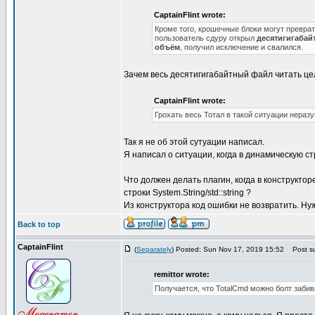
CaptainFlint wrote:
Кроме того, крошечные блоки могут превра
пользователь сдуру открыл
десятигигабай
объём
, получил исключение и свалился.
Зачем весь десятигигабайтный файл читать це
CaptainFlint wrote:
Грохать весь Тотал в такой ситуации нераз
Так я не об этой сутуации написал.
Я написал о ситуации, когда в динамическую с
Что должен делать плагин, когда в конструкт
строки System.String/std::string ?
Из конструктора код ошибки не возвратить. Нужн
Back to top
CaptainFlint
(
Separately
) Posted: Sun Nov 17, 2019 15:52
Post su
remittor wrote:
Получается, что TotalCmd можно болт забив