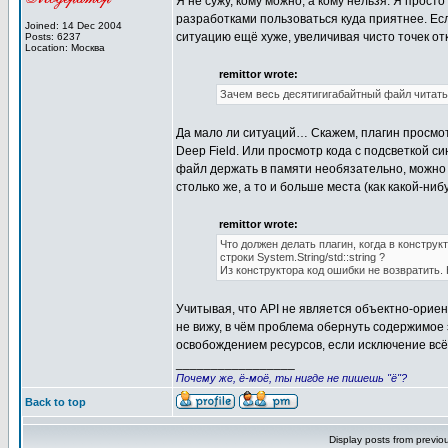
Я не сужу, кому можно, а кому нельзя. Я прост
разработками пользоваться куда приятнее. Если
Joined: 14 Dec 2004
ситуацию ещё хуже, увеличивая чисто точек от
Posts: 6237
Location: Москва
remittor wrote:
Зачем весь десятигигабайтный файл читать
Да мало ли ситуаций… Скажем, плагин просмотр
Deep Field. Или просмотр кода с подсветкой си
файл держать в памяти необязательно, можно 
столько же, а то и больше места (как какой-ниб
remittor wrote:
Что должен делать плагин, когда в констр
строки System.String/std::string ?
Из конструктора код ошибки не возвратить. 
Учитывая, что API не является объектно-ориен
не вижу, в чём проблема обернуть содержимое э
освобождением ресурсов, если исключение всё 
_________________
Почему же, ё-моё, ты нигде не пишешь "ё"?
Back to top
Display posts from previo