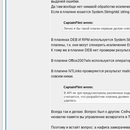
выдачей ошибки.
Да там вообще нет никакой обработки исключе
Если в плагине юзается System.String/std::stri
CaptainFlint wrote:
Лично я бы такой плагин первым делом снёс
В плагинах DEB И RPM используется System.St
плагины, т.к. они могут сгенерить исключение 
К тому же в плагине DEB нет проверки результ
В плагине Office2007wlx используется оператор 
В плагине NTLinks проверяется результат mallo
совсем никак.
CaptainFlint wrote:
В API не зря предусмотрены различные код
считается, что разработчик плагина должен 
удалась.
Всегда так и делаю. Вопрос был о другом. Сей
нехватке памяти вы управление возвратите в Tot
Поэтому и встаёт вопрос: а нафига заморачива