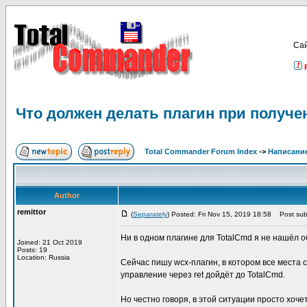
Са
Что должен делать плагин при получе
Total Commander Forum Index
->
Написание
Author
remittor
(
Separately
) Posted: Fri Nov 15, 2019 18:58
Post subj
Ни в одном плагине для TotalCmd я не нашёл о
Joined: 21 Oct 2019
Posts: 19
Location: Russia
Сейчас пишу wcx-плагин, в котором все места 
управление через ret дойдёт до TotalCmd.
Но честно говоря, в этой ситуации просто хоче