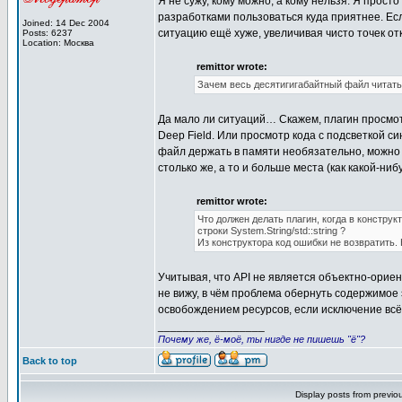
Я не сужу, кому можно, а кому нельзя. Я прост
разработками пользоваться куда приятнее. Если
Joined: 14 Dec 2004
ситуацию ещё хуже, увеличивая чисто точек от
Posts: 6237
Location: Москва
remittor wrote:
Зачем весь десятигигабайтный файл читать
Да мало ли ситуаций… Скажем, плагин просмотр
Deep Field. Или просмотр кода с подсветкой си
файл держать в памяти необязательно, можно 
столько же, а то и больше места (как какой-ниб
remittor wrote:
Что должен делать плагин, когда в констр
строки System.String/std::string ?
Из конструктора код ошибки не возвратить. 
Учитывая, что API не является объектно-ориен
не вижу, в чём проблема обернуть содержимое э
освобождением ресурсов, если исключение всё 
_________________
Почему же, ё-моё, ты нигде не пишешь "ё"?
Back to top
Display posts from previo