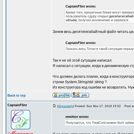
CaptainFlint wrote:
Кроме того, крошечные блоки могут превра
пользователь сдуру открыл
десятигигабай
объём
, получил исключение и свалился.
Зачем весь десятигигабайтный файл читать це
CaptainFlint wrote:
Грохать весь Тотал в такой ситуации нераз
Так я не об этой сутуации написал.
Я написал о ситуации, когда в динамическую с
Что должен делать плагин, когда в конструкт
строки System.String/std::string ?
Из конструктора код ошибки не возвратить. Нужн
Back to top
CaptainFlint
(
Separately
) Posted: Sun Nov 17, 2019 15:52
Post su
remittor wrote:
Получается, что TotalCmd можно болт забив