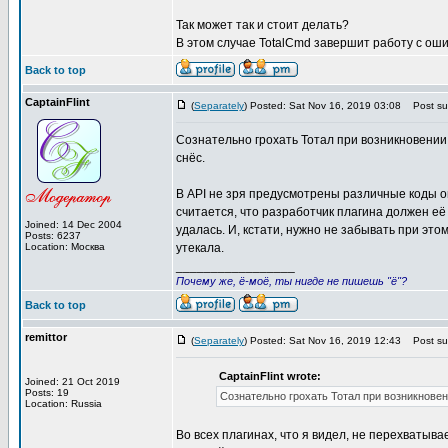
Так может так и стоит делать?
В этом случае TotalCmd завершит работу с оши
Back to top
CaptainFlint
(
Separately
) Posted: Sat Nov 16, 2019 03:08
Post sub
Сознательно грохать Тотал при возникновении 
снёс.
В API не зря предусмотрены различные коды о
считается, что разработчик плагина должен её 
Joined: 14 Dec 2004
удалась. И, кстати, нужно не забывать при эт
Posts: 6237
Location: Москва
утекала.
_________________
Почему же, ё-моё, ты нигде не пишешь "ё"?
Back to top
remittor
(
Separately
) Posted: Sat Nov 16, 2019 12:43
Post sub
CaptainFlint wrote:
Joined: 21 Oct 2019
Posts: 19
Сознательно грохать Тотал при возникновен
Location: Russia
Во всех плагинах, что я видел, не перехватыв