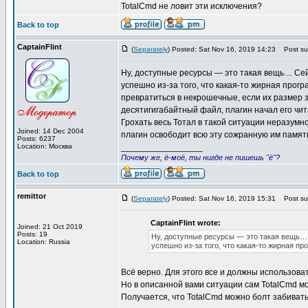
TotalCmd не ловит эти исключения?
Back to top
CaptainFlint
(
Separately
) Posted: Sat Nov 16, 2019 14:23
Post sub
Ну, доступные ресурсы — это такая вещь… Сей
успешно из-за того, что какая-то жирная прог
превратиться в некрошечные, если их размер 
десятигигабайтный файл, плагин начал его чит
Грохать весь Тотал в такой ситуации неразумн
Joined: 14 Dec 2004
плагин освободит всю эту сожранную им память
Posts: 6237
Location: Москва
_________________
Почему же, ё-моё, ты нигде не пишешь "ё"?
Back to top
remittor
(
Separately
) Posted: Sat Nov 16, 2019 15:31
Post sub
CaptainFlint wrote:
Joined: 21 Oct 2019
Posts: 19
Ну, доступные ресурсы — это такая вещь… 
Location: Russia
успешно из-за того, что какая-то жирная п
Всё верно. Для этого все и должны использовать 
Но в описанной вами ситуации сам TotalCmd мо
Получается, что TotalCmd можно болт забивать