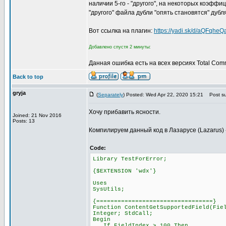
наличии 5-го - "другого", на некоторых коэфф
"другого" файла дубли "опять становятся" дубл
Вот ссылка на плагин:
https://yadi.sk/d/aQFqhe
Добавлено спустя 2 минуты:
Данная ошибка есть на всех версиях Total Com
Back to top
gryja
(
Separately
) Posted: Wed Apr 22, 2020 15:21
Post su
Хочу прибавить ясности.
Joined: 21 Nov 2016
Posts: 13
Компилируем данный код в Лазарусе (Lazarus) ->
Code:
Library TestForError;
{$EXTENSION 'wdx'}
Uses
SysUtils;
{=================================}
Function ContentGetSupportedField(Fie
Integer; StdCall;
Begin
If FieldIndex > 100 Then