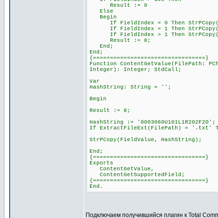
Result := 0
Else
Begin
If FieldIndex = 0 Then StrPCopy(Fi
If FieldIndex = 1 Then StrPCopy(Fi
If FieldIndex > 1 Then StrPCopy(Fie
Result := 8;
End;
End;
{=================================}
Function ContentGetValue(FilePath: PC
Integer): Integer; StdCall;
Var
HashString: String = '';
Begin
Result := 8;
HashString := '0003060U101L1R202F2O';
If ExtractFileExt(FilePath) = '.txt' 
StrPCopy(FieldValue, HashString);
End;
{=================================}
Exports
ContentGetValue,
ContentGetSupportedField;
{=================================}
End.
Подключаем получившийся плагин к Total Com