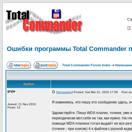
Са
Ошибки программы Total Commander п
Total Commander Forum Index
->
Написание
Author
gryja
(
Separately
) Posted: Sat Mar 21, 2020 17:58
Post sub
Я извиняюсь, что пишу это сообщение здесь, н
Joined: 21 Nov 2016
Posts: 13
Здравствуйте. Пишу WDX-плагин, точнее, уже на
периодически вёл себя не так, как нужно. На г
помощи WDX-плагина тотал выдаёт не все резул
(точнее - при поиске) 4-х файлов с разной ко