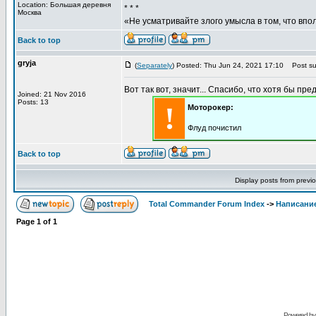
Location: Большая деревня
* * *
Москва
«Не усматривайте злого умысла в том, что впо
Back to top
gryja
(
Separately
) Posted: Thu Jun 24, 2021 17:10
Post sub
Вот так вот, значит... Спасибо, что хотя бы пре
Joined: 21 Nov 2016
Posts: 13
!
Моторокер:
Флуд почистил
Back to top
Display posts from previ
Total Commander Forum Index
->
Написание
Page
1
of
1
Powered b