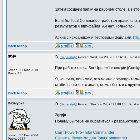
Затем создаём папку на рабочем столе, а в этой 
Если бы Total Commander работал правильно, 
результатов 4 htm-файла. Ан нет. Только три.
Архив с исходником и тестовыми файлами:
htt
Back to top
gryja
(
Separately
) Posted: Wed Jun 23, 2021 16:31
Post su
При работе ключа SortUpper=1 в секции [Configu
Joined: 21 Nov 2016
Posts: 13
Я, конечно, понимаю, что можно предваритель
стабильности: кто знает, может быть и с други
Back to top
Вахмурка
(
Separately
) Posted: Thu Jun 24, 2021 08:15
Post sub
2
gryja
Почему бы тебе не обратиться к разработчику
_________________
Сайт PowerPro+Total Commander
Joined: 27 Dec 2004
Скрипты PowerPro для Total Commander
Posts: 2587