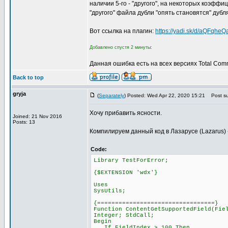
наличии 5-го - "другого", на некоторых коэфф
"другого" файла дубли "опять становятся" дубл
Вот ссылка на плагин:
https://yadi.sk/d/aQFqhe
Добавлено спустя 2 минуты:
Данная ошибка есть на всех версиях Total Com
Back to top
gryja
(
Separately
) Posted: Wed Apr 22, 2020 15:21
Post su
Хочу прибавить ясности.
Joined: 21 Nov 2016
Posts: 13
Компилируем данный код в Лазарусе (Lazarus) ->
Code:
Library TestForError;
{$EXTENSION 'wdx'}
Uses
SysUtils;
{=================================}
Function ContentGetSupportedField(Fie
Integer; StdCall;
Begin
If FieldIndex > 100 Then