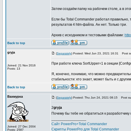
Затем создаём папку на рабочем столе, а в этой 
Если бы Total Commander работал правильно, 
результатов 4 htm-файла. Ан нет. Только три.
Архив с исходником и тестовыми файлами:
htt
Back to top
gryja
(
Separately
) Posted: Wed Jun 23, 2021 16:31
Post su
При работе ключа SortUpper=1 в секции [Configu
Joined: 21 Nov 2016
Posts: 13
Я, конечно, понимаю, что можно предваритель
стабильности: кто знает, может быть и с други
Back to top
Вахмурка
(
Separately
) Posted: Thu Jun 24, 2021 08:15
Post sub
2
gryja
Почему бы тебе не обратиться к разработчику
_________________
Сайт PowerPro+Total Commander
Joined: 27 Dec 2004
Скрипты PowerPro для Total Commander
Posts: 2587