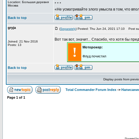
Location: Большая деревня
* * *
Москва
«Не усматривайте злого умысла в том, что впо
Back to top
gryja
(
Separately
) Posted: Thu Jun 24, 2021 17:10
Post sub
Вот так вот, значит... Спасибо, что хотя бы пре
Joined: 21 Nov 2016
Posts: 13
!
Моторокер:
Флуд почистил
Back to top
Display posts from previ
Total Commander Forum Index
->
Написание
Page
1
of
1
Powered b