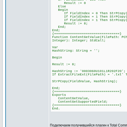
Result := 0
Else
Begin
If FieldIndex = 0 Then StrPCopy(Fi
If FieldIndex = 1 Then StrPCopy(Fi
If FieldIndex > 1 Then StrPCopy(Fie
Result := 8;
End;
End;
{=================================}
Function ContentGetValue(FilePath: PC
Integer): Integer; StdCall;
Var
HashString: String = '';
Begin
Result := 8;
HashString := '0003060U101L1R202F2O';
If ExtractFileExt(FilePath) = '.txt' 
StrPCopy(FieldValue, HashString);
End;
{=================================}
Exports
ContentGetValue,
ContentGetSupportedField;
{=================================}
End.
Подключаем получившийся плагин к Total Com