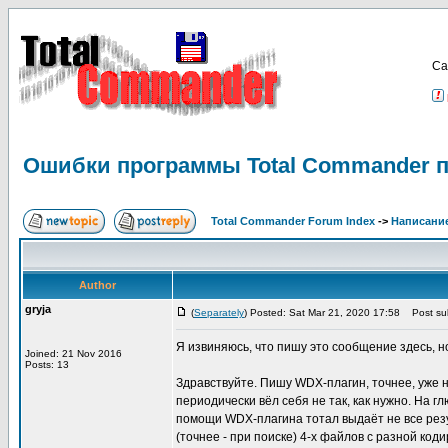
Са
Ошибки программы Total Commander п
Total Commander Forum Index
->
Написание
Author
gryja
(
Separately
) Posted: Sat Mar 21, 2020 17:58
Post sub
Я извиняюсь, что пишу это сообщение здесь, н
Joined: 21 Nov 2016
Posts: 13
Здравствуйте. Пишу WDX-плагин, точнее, уже на
периодически вёл себя не так, как нужно. На г
помощи WDX-плагина тотал выдаёт не все резул
(точнее - при поиске) 4-х файлов с разной ко