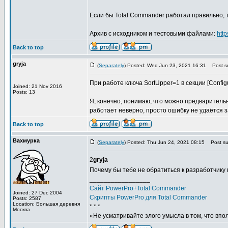
Если бы Total Commander работал правильно, т
Архив с исходником и тестовыми файлами:
htt
Back to top
gryja
(
Separately
) Posted: Wed Jun 23, 2021 16:31
Post su
При работе ключа SortUpper=1 в секции [Configu
Joined: 21 Nov 2016
Posts: 13
Я, конечно, понимаю, что можно предварительн
работает неверно, просто ошибку не удаётся з
Back to top
Вахмурка
(
Separately
) Posted: Thu Jun 24, 2021 08:15
Post sub
2
gryja
Почему бы тебе не обратиться к разработчику
_________________
Сайт PowerPro+Total Commander
Joined: 27 Dec 2004
Скрипты PowerPro для Total Commander
Posts: 2587
Location: Большая деревня
* * *
Москва
«Не усматривайте злого умысла в том, что впо