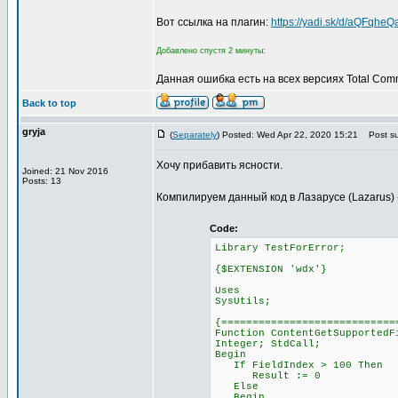
Вот ссылка на плагин:
https://yadi.sk/d/aQFqhe
Добавлено спустя 2 минуты:
Данная ошибка есть на всех версиях Total Com
Back to top
gryja
(
Separately
) Posted: Wed Apr 22, 2020 15:21
Post su
Хочу прибавить ясности.
Joined: 21 Nov 2016
Posts: 13
Компилируем данный код в Лазарусе (Lazarus) ->
Code:
Library TestForError;
{$EXTENSION 'wdx'}
Uses
SysUtils;
{============================
Function ContentGetSupportedF
Integer; StdCall;
Begin
If FieldIndex > 100 Then
Result := 0
Else
Begin