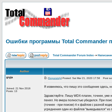
Ошибки программы Total Commander п
Total Commander Forum Index
->
Написание
Author
gryja
(
Separately
) Posted: Sat Mar 21, 2020 17:58
Post sub
Я извиняюсь, что пишу это сообщение здесь, н
Joined: 21 Nov 2016
Posts: 13
Здравствуйте. Пишу WDX-плагин, точнее, уже на
пенял. Но вчера полностью убедился. При поис
(точнее - при поиске) 4-х файлов с разной ко
усреднения один из файлов "выкидывался" из гр