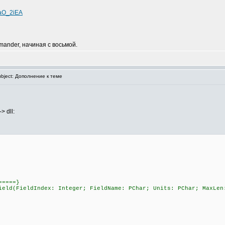
QaO_2iEA
mander, начиная с восьмой.
bject: Дополнение к теме
 dll:
=====}
ield(FieldIndex: Integer; FieldName: PChar; Units: PChar; MaxLen