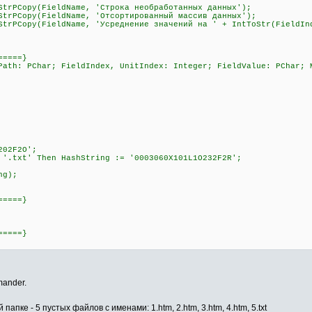
Copy(FieldName, 'Строка необработанных данных');
Copy(FieldName, 'Отсортированный массив данных');
Copy(FieldName, 'Усреднение значений на ' + IntToStr(FieldInd
=====}
Path: PChar; FieldIndex, UnitIndex: Integer; FieldValue: PChar; 
202F2O';
 '.txt' Then HashString := '0003060X101L1O232F2R';
ng);
=====}
=====}
mander.
папке - 5 пустых файлов с именами: 1.htm, 2.htm, 3.htm, 4.htm, 5.txt