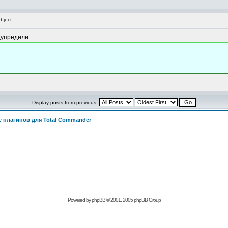
ject:
дупредили...
Display posts from previous:
 плагинов для Total Commander
Powered by
phpBB
© 2001, 2005 phpBB Group