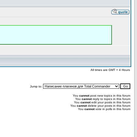
All times are GMT + 4 Hours
Jump to:
You
cannot
post new topics in this forum
You
cannot
reply to topics in this forum
You
cannot
edit your posts in this forum
You
cannot
delete your posts in this forum
You
cannot
vote in polls in this forum