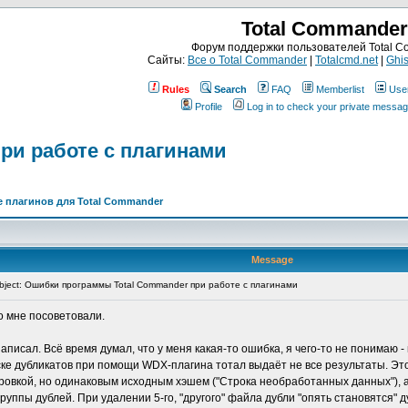
Total Commander
Форум поддержки пользователей Total 
Сайты:
Все о Total Commander
|
Totalcmd.net
|
Ghis
Rules
Search
FAQ
Memberlist
Use
Profile
Log in to check your private messa
ри работе с плагинами
 плагинов для Total Commander
Message
ject: Ошибки программы Total Commander при работе с плагинами
о мне посоветовали.
писал. Всё время думал, что у меня какая-то ошибка, я чего-то не понимаю - 
ке дубликатов при помощи WDX-плагина тотал выдаёт не все результаты. Это 
дировкой, но одинаковым исходным хэшем ("Строка необработанных данных"), а
уппы дублей. При удалении 5-го, "другого" файла дубли "опять становятся" д