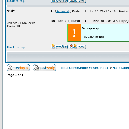
Back to top
gryja
(
Separately
) Posted: Thu Jun 24, 2021 17:10
Post sub
Вот так вот, значит... Спасибо, что хотя бы пре
Joined: 21 Nov 2016
Posts: 13
!
Моторокер:
Флуд почистил
Back to top
Total Commander Forum Index
->
Написание
Page
1
of
1