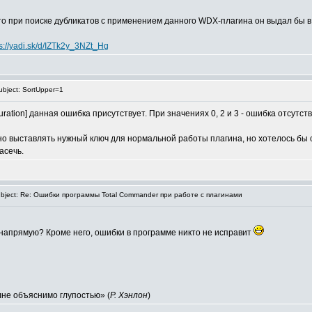
о при поиске дубликатов с применением данного WDX-плагина он выдал бы в к
ps://yadi.sk/d/IZTk2y_3NZt_Hg
bject: SortUpper=1
ration] данная ошибка присутствует. При значениях 0, 2 и 3 - ошибка отсутств
о выставлять нужный ключ для нормальной работы плагина, но хотелось бы с
асечь.
ject: Re: Ошибки программы Total Commander при работе с плагинами
 напрямую? Кроме него, ошибки в программе никто не исправит
лне объяснимо глупостью» (
Р. Хэнлон
)