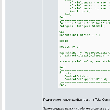
If FieldIndex = 0 Then StrP
If FieldIndex = 1 Then StrP
If FieldIndex > 1 Then StrP
Result := 8;
End;
End;
{============================
Function ContentGetValue(File
Integer): Integer; StdCall;
Var
HashString: String = '';
Begin
Result := 8;
HashString := '0003060U101L1R
If ExtractFileExt(FilePath) =
StrPCopy(FieldValue, HashStri
End;
{============================
Exports
ContentGetValue,
ContentGetSupportedField;
{============================
End.
Подключаем получившийся плагин к Total Com
Затем создаём папку на рабочем столе, а в этой 