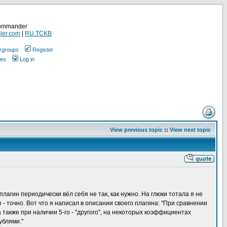
Commander
ler.com
|
RU.TCKB
rgroups
Register
ges
Log in
View previous topic
::
View next topic
плагин периодически вёл себя не так, как нужно. На глюки тотала я не
- точно. Вот что я написал в описании своего плагина: "При сравнении
 также при наличии 5-го - "другого", на некоторых коэффициентах
ублями."