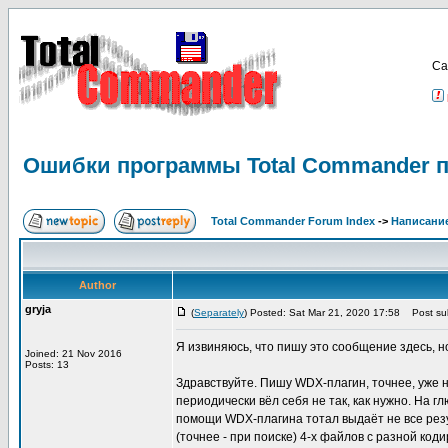
Са
Ошибки программы Total Commander п
Total Commander Forum Index
->
Написание
Author
gryja
(
Separately
) Posted: Sat Mar 21, 2020 17:58
Post sub
Я извиняюсь, что пишу это сообщение здесь, н
Joined: 21 Nov 2016
Posts: 13
Здравствуйте. Пишу WDX-плагин, точнее, уже на
периодически вёл себя не так, как нужно. На г
помощи WDX-плагина тотал выдаёт не все резул
(точнее - при поиске) 4-х файлов с разной ко