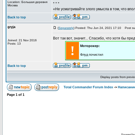
Location: Большая деревня
* * *
Москва
«Не усматривайте злого умысла в том, что впо
Back to top
gryja
(
Separately
) Posted: Thu Jun 24, 2021 17:10
Post sub
Вот так вот, значит... Спасибо, что хотя бы пре
Joined: 21 Nov 2016
Posts: 13
!
Моторокер:
Флуд почистил
Back to top
Display posts from previ
Total Commander Forum Index
->
Написание
Page
1
of
1
Powered b