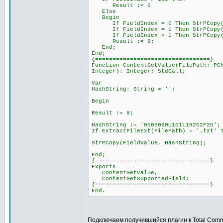
Result := 0
Else
Begin
If FieldIndex = 0 Then StrPCopy(Fi
If FieldIndex = 1 Then StrPCopy(Fi
If FieldIndex > 1 Then StrPCopy(Fie
Result := 8;
End;
End;
{=================================}
Function ContentGetValue(FilePath: PC
Integer): Integer; StdCall;
Var
HashString: String = '';
Begin
Result := 8;
HashString := '0003060U101L1R202F2O';
If ExtractFileExt(FilePath) = '.txt' 
StrPCopy(FieldValue, HashString);
End;
{=================================}
Exports
ContentGetValue,
ContentGetSupportedField;
{=================================}
End.
Подключаем получившийся плагин к Total Com