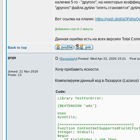
наличии 5-го - "другого", на некоторых коэфф
"другого" файла дубли "опять становятся" дубл
Вот ссылка на плагин:
https://yadi.sk/d/aQFqhe
Добавлено спустя 2 минуты:
Данная ошибка есть на всех версиях Total Com
Back to top
gryja
(
Separately
) Posted: Wed Apr 22, 2020 15:21
Post su
Хочу прибавить ясности.
Joined: 21 Nov 2016
Posts: 13
Компилируем данный код в Лазарусе (Lazarus) ->
Code:
Library TestForError;
{$EXTENSION 'wdx'}
Uses
SysUtils;
{=================================}
Function ContentGetSupportedField(Fie
Integer; StdCall;
Begin
If FieldIndex > 100 Then