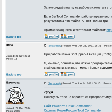
Затем создаём папку на рабочем столе, а в этой 
Если бы Total Commander работал правильно, 
результатов 4 htm-файла. Ан нет. Только три.
Архив с исходником и тестовыми файлами:
htt
Back to top
gryja
(
Separately
) Posted: Wed Jun 23, 2021 16:31
Post su
При работе ключа SortUpper=1 в секции [Configu
Joined: 21 Nov 2016
Posts: 13
Я, конечно, понимаю, что можно предваритель
стабильности: кто знает, может быть и с други
Back to top
Вахмурка
(
Separately
) Posted: Thu Jun 24, 2021 08:15
Post sub
2
gryja
Почему бы тебе не обратиться к разработчику
_________________
Сайт PowerPro+Total Commander
Joined: 27 Dec 2004
Скрипты PowerPro для Total Commander
Posts: 2587