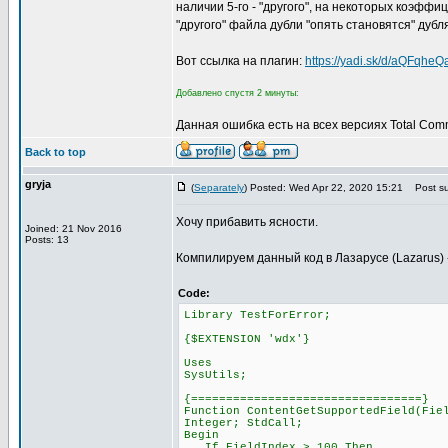
наличии 5-го - "другого", на некоторых коэфф
"другого" файла дубли "опять становятся" дубл
Вот ссылка на плагин:
https://yadi.sk/d/aQFqhe
Добавлено спустя 2 минуты:
Данная ошибка есть на всех версиях Total Com
Back to top
gryja
(
Separately
) Posted: Wed Apr 22, 2020 15:21
Post su
Хочу прибавить ясности.
Joined: 21 Nov 2016
Posts: 13
Компилируем данный код в Лазарусе (Lazarus) ->
Code:
Library TestForError;
{$EXTENSION 'wdx'}
Uses
SysUtils;
{=================================}
Function ContentGetSupportedField(Fie
Integer; StdCall;
Begin
If FieldIndex > 100 Then