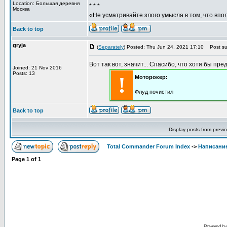
Location: Большая деревня
* * *
Москва
«Не усматривайте злого умысла в том, что впо
Back to top
gryja
(
Separately
) Posted: Thu Jun 24, 2021 17:10
Post sub
Вот так вот, значит... Спасибо, что хотя бы пре
Joined: 21 Nov 2016
Posts: 13
!
Моторокер:
Флуд почистил
Back to top
Display posts from previ
Total Commander Forum Index
->
Написание
Page
1
of
1
Powered b