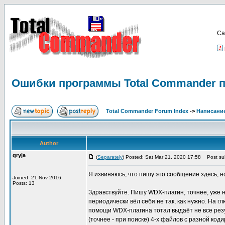
Са
Ошибки программы Total Commander п
Total Commander Forum Index
->
Написание
Author
gryja
(
Separately
) Posted: Sat Mar 21, 2020 17:58
Post sub
Я извиняюсь, что пишу это сообщение здесь, н
Joined: 21 Nov 2016
Posts: 13
Здравствуйте. Пишу WDX-плагин, точнее, уже на
периодически вёл себя не так, как нужно. На г
помощи WDX-плагина тотал выдаёт не все резул
(точнее - при поиске) 4-х файлов с разной ко