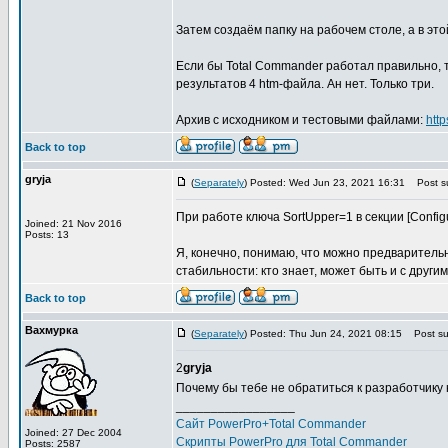
Затем создаём папку на рабочем столе, а в этой 
Если бы Total Commander работал правильно, 
результатов 4 htm-файла. Ан нет. Только три.
Архив с исходником и тестовыми файлами:
htt
Back to top
gryja
(
Separately
) Posted: Wed Jun 23, 2021 16:31
Post su
При работе ключа SortUpper=1 в секции [Configu
Joined: 21 Nov 2016
Posts: 13
Я, конечно, понимаю, что можно предваритель
стабильности: кто знает, может быть и с други
Back to top
Вахмурка
(
Separately
) Posted: Thu Jun 24, 2021 08:15
Post sub
2
gryja
Почему бы тебе не обратиться к разработчику
_________________
Сайт PowerPro+Total Commander
Joined: 27 Dec 2004
Скрипты PowerPro для Total Commander
Posts: 2587