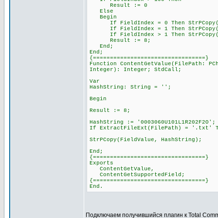
Result := 0
Else
Begin
If FieldIndex = 0 Then StrPCopy(Fi
If FieldIndex = 1 Then StrPCopy(Fi
If FieldIndex > 1 Then StrPCopy(Fie
Result := 8;
End;
End;
{=================================}
Function ContentGetValue(FilePath: PC
Integer): Integer; StdCall;
Var
HashString: String = '';
Begin
Result := 8;
HashString := '0003060U101L1R202F2O';
If ExtractFileExt(FilePath) = '.txt' 
StrPCopy(FieldValue, HashString);
End;
{=================================}
Exports
ContentGetValue,
ContentGetSupportedField;
{=================================}
End.
Подключаем получившийся плагин к Total Com