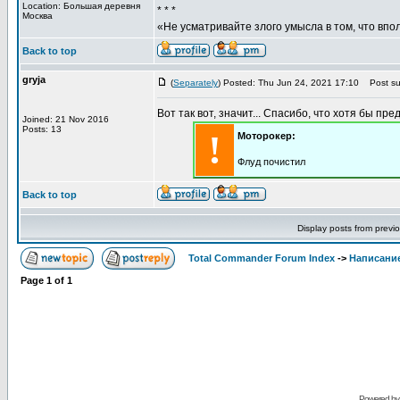
Location: Большая деревня
* * *
Москва
«Не усматривайте злого умысла в том, что впо
Back to top
gryja
(
Separately
) Posted: Thu Jun 24, 2021 17:10
Post sub
Вот так вот, значит... Спасибо, что хотя бы пре
Joined: 21 Nov 2016
Posts: 13
!
Моторокер:
Флуд почистил
Back to top
Display posts from previ
Total Commander Forum Index
->
Написание
Page
1
of
1
Powered b