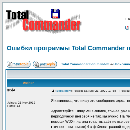
Са
Ошибки программы Total Commander п
Total Commander Forum Index
->
Написание
Author
gryja
(
Separately
) Posted: Sat Mar 21, 2020 17:58
Post sub
Я извиняюсь, что пишу это сообщение здесь, н
Joined: 21 Nov 2016
Posts: 13
Здравствуйте. Пишу WDX-плагин, точнее, уже на
периодически вёл себя не так, как нужно. На г
помощи WDX-плагина тотал выдаёт не все резул
(точнее - при поиске) 4-х файлов с разной ко