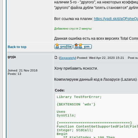
наличии 5-го - "другого", на некоторых коэфф
"другого" файла дубли "опять становятся" дубл
Вот ссылка на плагин:
https://yadi.sk/d/aQFqhe
Добавлено спустя 2 минуты:
Данная ошибка есть на всех версиях Total Com
Back to top
gryja
(
Separately
) Posted: Wed Apr 22, 2020 15:21
Post su
Хочу прибавить ясности.
Joined: 21 Nov 2016
Posts: 13
Компилируем данный код в Лазарусе (Lazarus) ->
Code:
Library TestForError;
{$EXTENSION 'wdx'}
Uses
SysUtils;
{=================================}
Function ContentGetSupportedField(Fie
Integer; StdCall;
Begin
If FieldIndex > 100 Then