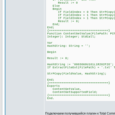
Result := 0
Else
Begin
If FieldIndex = 0 Then StrPCopy(Fi
If FieldIndex = 1 Then StrPCopy(Fi
If FieldIndex > 1 Then StrPCopy(Fie
Result := 8;
End;
End;
{=================================}
Function ContentGetValue(FilePath: PC
Integer): Integer; StdCall;
Var
HashString: String = '';
Begin
Result := 8;
HashString := '0003060U101L1R202F2O';
If ExtractFileExt(FilePath) = '.txt' 
StrPCopy(FieldValue, HashString);
End;
{=================================}
Exports
ContentGetValue,
ContentGetSupportedField;
{=================================}
End.
Подключаем получившийся плагин к Total Com