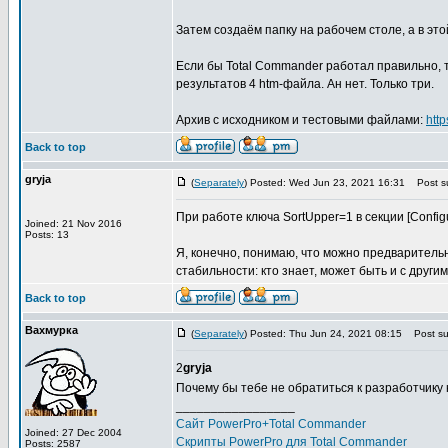
Затем создаём папку на рабочем столе, а в этой 
Если бы Total Commander работал правильно, 
результатов 4 htm-файла. Ан нет. Только три.
Архив с исходником и тестовыми файлами:
htt
Back to top
gryja
(
Separately
) Posted: Wed Jun 23, 2021 16:31
Post su
При работе ключа SortUpper=1 в секции [Configu
Joined: 21 Nov 2016
Posts: 13
Я, конечно, понимаю, что можно предваритель
стабильности: кто знает, может быть и с други
Back to top
Вахмурка
(
Separately
) Posted: Thu Jun 24, 2021 08:15
Post sub
2
gryja
Почему бы тебе не обратиться к разработчику
_________________
Сайт PowerPro+Total Commander
Joined: 27 Dec 2004
Скрипты PowerPro для Total Commander
Posts: 2587