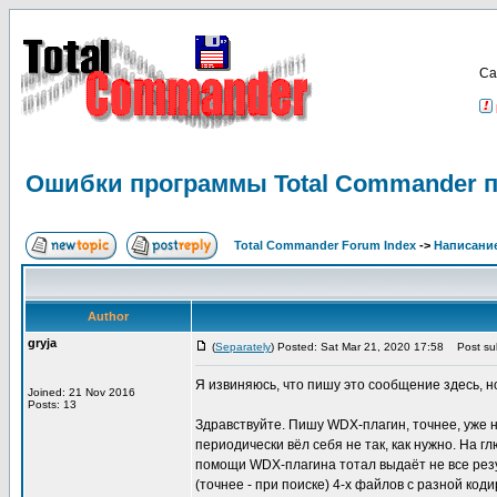
Са
Ошибки программы Total Commander п
Total Commander Forum Index
->
Написание
Author
gryja
(
Separately
) Posted: Sat Mar 21, 2020 17:58
Post sub
Я извиняюсь, что пишу это сообщение здесь, н
Joined: 21 Nov 2016
Posts: 13
Здравствуйте. Пишу WDX-плагин, точнее, уже на
периодически вёл себя не так, как нужно. На г
помощи WDX-плагина тотал выдаёт не все резул
(точнее - при поиске) 4-х файлов с разной ко