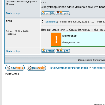
Location: Большая деревня
* * *
Москва
«Не усматривайте злого умысла в том, что впо
Back to top
gryja
(
Separately
) Posted: Thu Jun 24, 2021 17:10
Post sub
Вот так вот, значит... Спасибо, что хотя бы пре
Joined: 21 Nov 2016
Posts: 13
!
Моторокер:
Флуд почистил
Back to top
Display posts from previ
Total Commander Forum Index
->
Написание
Page
1
of
1
Powered b