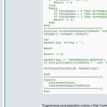
Result := 0
Else
Begin
If FieldIndex = 0 Then StrPCopy(Fi
If FieldIndex = 1 Then StrPCopy(Fi
If FieldIndex > 1 Then StrPCopy(Fie
Result := 8;
End;
End;
{=================================}
Function ContentGetValue(FilePath: PC
Integer): Integer; StdCall;
Var
HashString: String = '';
Begin
Result := 8;
HashString := '0003060U101L1R202F2O';
If ExtractFileExt(FilePath) = '.txt' 
StrPCopy(FieldValue, HashString);
End;
{=================================}
Exports
ContentGetValue,
ContentGetSupportedField;
{=================================}
End.
Подключаем получившийся плагин к Total Com