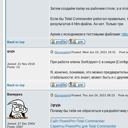
Затем создаём папку на рабочем столе, а в этой 
Если бы Total Commander работал правильно, 
результатов 4 htm-файла. Ан нет. Только три.
Архив с исходником и тестовыми файлами:
htt
Back to top
gryja
(
Separately
) Posted: Wed Jun 23, 2021 16:31
Post su
При работе ключа SortUpper=1 в секции [Configu
Joined: 21 Nov 2016
Posts: 13
Я, конечно, понимаю, что можно предваритель
стабильности: кто знает, может быть и с други
Back to top
Вахмурка
(
Separately
) Posted: Thu Jun 24, 2021 08:15
Post sub
2
gryja
Почему бы тебе не обратиться к разработчику
_________________
Сайт PowerPro+Total Commander
Joined: 27 Dec 2004
Скрипты PowerPro для Total Commander
Posts: 2587