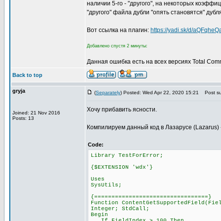
наличии 5-го - "другого", на некоторых коэфф
"другого" файла дубли "опять становятся" дубл
Вот ссылка на плагин:
https://yadi.sk/d/aQFqhe
Добавлено спустя 2 минуты:
Данная ошибка есть на всех версиях Total Com
Back to top
gryja
(
Separately
) Posted: Wed Apr 22, 2020 15:21
Post su
Хочу прибавить ясности.
Joined: 21 Nov 2016
Posts: 13
Компилируем данный код в Лазарусе (Lazarus) ->
Code:
Library TestForError;
{$EXTENSION 'wdx'}
Uses
SysUtils;
{=================================}
Function ContentGetSupportedField(Fie
Integer; StdCall;
Begin
If FieldIndex > 100 Then