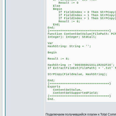
Result := 0
Else
Begin
If FieldIndex = 0 Then StrPCopy(Fi
If FieldIndex = 1 Then StrPCopy(Fi
If FieldIndex > 1 Then StrPCopy(Fie
Result := 8;
End;
End;
{=================================}
Function ContentGetValue(FilePath: PC
Integer): Integer; StdCall;
Var
HashString: String = '';
Begin
Result := 8;
HashString := '0003060U101L1R202F2O';
If ExtractFileExt(FilePath) = '.txt' 
StrPCopy(FieldValue, HashString);
End;
{=================================}
Exports
ContentGetValue,
ContentGetSupportedField;
{=================================}
End.
Подключаем получившийся плагин к Total Com