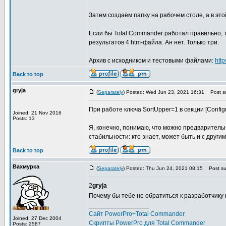
Затем создаём папку на рабочем столе, а в этой 
Если бы Total Commander работал правильно, 
результатов 4 htm-файла. Ан нет. Только три.
Архив с исходником и тестовыми файлами:
htt
Back to top
gryja
(
Separately
) Posted: Wed Jun 23, 2021 16:31
Post su
При работе ключа SortUpper=1 в секции [Configu
Joined: 21 Nov 2016
Posts: 13
Я, конечно, понимаю, что можно предваритель
стабильности: кто знает, может быть и с други
Back to top
Вахмурка
(
Separately
) Posted: Thu Jun 24, 2021 08:15
Post sub
2
gryja
Почему бы тебе не обратиться к разработчику
_________________
Сайт PowerPro+Total Commander
Joined: 27 Dec 2004
Скрипты PowerPro для Total Commander
Posts: 2587