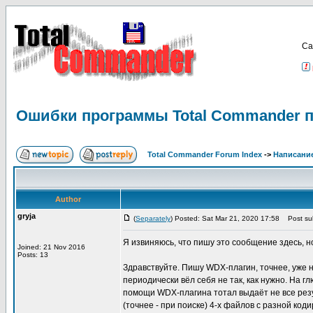
Са
Ошибки программы Total Commander п
Total Commander Forum Index
->
Написание
Author
gryja
(
Separately
) Posted: Sat Mar 21, 2020 17:58
Post sub
Я извиняюсь, что пишу это сообщение здесь, н
Joined: 21 Nov 2016
Posts: 13
Здравствуйте. Пишу WDX-плагин, точнее, уже на
периодически вёл себя не так, как нужно. На г
помощи WDX-плагина тотал выдаёт не все резул
(точнее - при поиске) 4-х файлов с разной ко