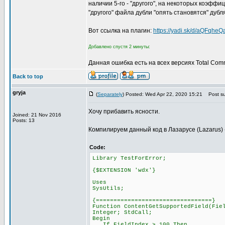
наличии 5-го - "другого", на некоторых коэфф
"другого" файла дубли "опять становятся" дубл
Вот ссылка на плагин:
https://yadi.sk/d/aQFqhe
Добавлено спустя 2 минуты:
Данная ошибка есть на всех версиях Total Com
Back to top
gryja
(
Separately
) Posted: Wed Apr 22, 2020 15:21
Post su
Хочу прибавить ясности.
Joined: 21 Nov 2016
Posts: 13
Компилируем данный код в Лазарусе (Lazarus) ->
Code:
Library TestForError;
{$EXTENSION 'wdx'}
Uses
SysUtils;
{=================================}
Function ContentGetSupportedField(Fie
Integer; StdCall;
Begin
If FieldIndex > 100 Then