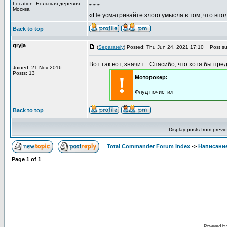
Location: Большая деревня
* * *
Москва
«Не усматривайте злого умысла в том, что впо
Back to top
gryja
(
Separately
) Posted: Thu Jun 24, 2021 17:10
Post sub
Вот так вот, значит... Спасибо, что хотя бы пре
Joined: 21 Nov 2016
Posts: 13
!
Моторокер:
Флуд почистил
Back to top
Display posts from previ
Total Commander Forum Index
->
Написание
Page
1
of
1
Powered b