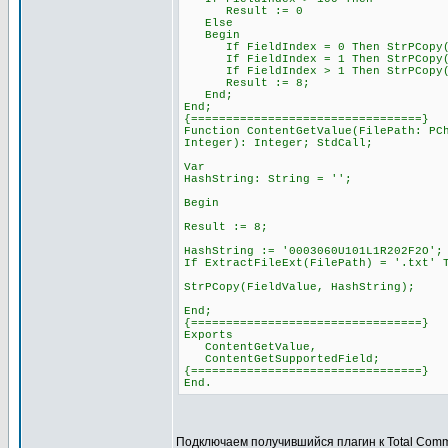
Result := 0
Else
Begin
If FieldIndex = 0 Then StrPCopy(Fi
If FieldIndex = 1 Then StrPCopy(Fi
If FieldIndex > 1 Then StrPCopy(Fie
Result := 8;
End;
End;
{=================================}
Function ContentGetValue(FilePath: PC
Integer): Integer; StdCall;
Var
HashString: String = '';
Begin
Result := 8;
HashString := '0003060U101L1R202F2O';
If ExtractFileExt(FilePath) = '.txt' 
StrPCopy(FieldValue, HashString);
End;
{=================================}
Exports
ContentGetValue,
ContentGetSupportedField;
{=================================}
End.
Подключаем получившийся плагин к Total Com