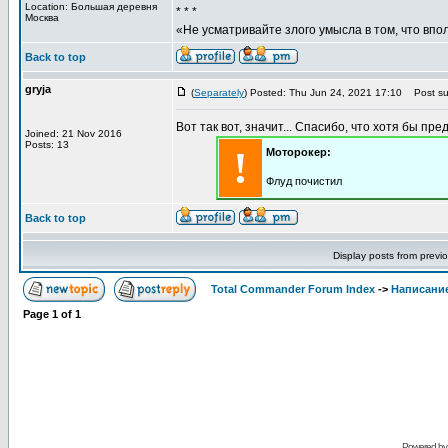
Location: Большая деревня
* * *
Москва
«Не усматривайте злого умысла в том, что впо
Back to top
gryja
(
Separately
) Posted: Thu Jun 24, 2021 17:10
Post sub
Вот так вот, значит... Спасибо, что хотя бы пре
Joined: 21 Nov 2016
Posts: 13
!
Моторокер:
Флуд почистил
Back to top
Display posts from previ
Total Commander Forum Index
->
Написание
Page
1
of
1
Powered b