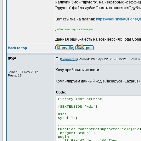
наличии 5-го - "другого", на некоторых коэфф
"другого" файла дубли "опять становятся" дубл
Вот ссылка на плагин:
https://yadi.sk/d/aQFqhe
Добавлено спустя 2 минуты:
Данная ошибка есть на всех версиях Total Com
Back to top
gryja
(
Separately
) Posted: Wed Apr 22, 2020 15:21
Post su
Хочу прибавить ясности.
Joined: 21 Nov 2016
Posts: 13
Компилируем данный код в Лазарусе (Lazarus) ->
Code:
Library TestForError;
{$EXTENSION 'wdx'}
Uses
SysUtils;
{=================================}
Function ContentGetSupportedField(Fie
Integer; StdCall;
Begin
If FieldIndex > 100 Then