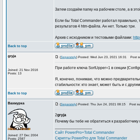
Затем создаём папку на рабочем столе, а в этой 
Если бы Total Commander работал правильно, 
результатов 4 htm-файла. Ан нет. Только три.
Архив с исходником и тестовыми файлами:
htt
Back to top
gryja
(
Separately
) Posted: Wed Jun 23, 2021 16:31
Post su
При работе ключа SortUpper=1 в секции [Configu
Joined: 21 Nov 2016
Posts: 13
Я, конечно, понимаю, что можно предваритель
стабильности: кто знает, может быть и с други
Back to top
Вахмурка
(
Separately
) Posted: Thu Jun 24, 2021 08:15
Post sub
2
gryja
Почему бы тебе не обратиться к разработчику
_________________
Сайт PowerPro+Total Commander
Joined: 27 Dec 2004
Скрипты PowerPro для Total Commander
Posts: 2587