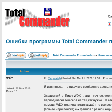
Са
Ошибки программы Total Commander п
Total Commander Forum Index
->
Написание
Author
gryja
(
Separately
) Posted: Sat Mar 21, 2020 17:58
Post sub
Я извиняюсь, что пишу это сообщение здесь, н
Joined: 21 Nov 2016
Posts: 13
Здравствуйте. Пишу WDX-плагин, точнее, уже на
периодически вёл себя не так, как нужно. На г
помощи WDX-плагина тотал выдаёт не все резул
(точнее - при поиске) 4-х файлов с разной ко