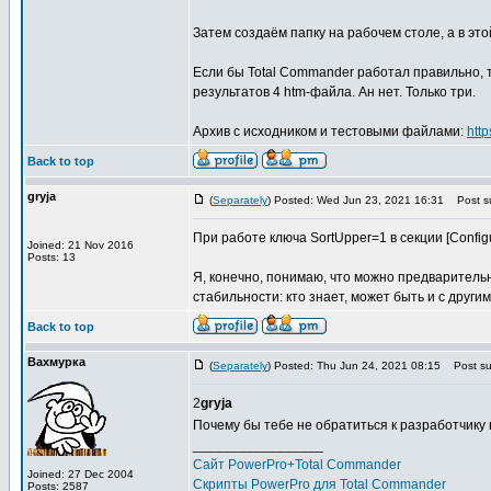
Затем создаём папку на рабочем столе, а в этой 
Если бы Total Commander работал правильно, 
результатов 4 htm-файла. Ан нет. Только три.
Архив с исходником и тестовыми файлами:
htt
Back to top
gryja
(
Separately
) Posted: Wed Jun 23, 2021 16:31
Post su
При работе ключа SortUpper=1 в секции [Configu
Joined: 21 Nov 2016
Posts: 13
Я, конечно, понимаю, что можно предваритель
стабильности: кто знает, может быть и с други
Back to top
Вахмурка
(
Separately
) Posted: Thu Jun 24, 2021 08:15
Post sub
2
gryja
Почему бы тебе не обратиться к разработчику
_________________
Сайт PowerPro+Total Commander
Joined: 27 Dec 2004
Скрипты PowerPro для Total Commander
Posts: 2587