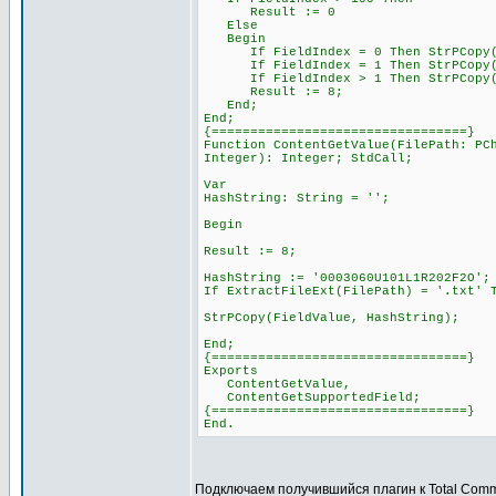
Result := 0
Else
Begin
If FieldIndex = 0 Then StrPCopy(Fi
If FieldIndex = 1 Then StrPCopy(Fi
If FieldIndex > 1 Then StrPCopy(Fie
Result := 8;
End;
End;
{=================================}
Function ContentGetValue(FilePath: PC
Integer): Integer; StdCall;
Var
HashString: String = '';
Begin
Result := 8;
HashString := '0003060U101L1R202F2O';
If ExtractFileExt(FilePath) = '.txt' 
StrPCopy(FieldValue, HashString);
End;
{=================================}
Exports
ContentGetValue,
ContentGetSupportedField;
{=================================}
End.
Подключаем получившийся плагин к Total Com