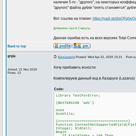
наличии 5-го - "другого", на некоторых коэфф
"другого" файла дубли "опять становятся" дубл
Вот ссылка на плагин:
https://yadi.sk/d/aQFqhe
Добавлено спустя 2 минуты:
Данная ошибка есть на всех версиях Total Com
Back to top
gryja
(
Separately
) Posted: Wed Apr 22, 2020 15:21
Post su
Хочу прибавить ясности.
Joined: 21 Nov 2016
Posts: 13
Компилируем данный код в Лазарусе (Lazarus) ->
Code:
Library TestForError;
{$EXTENSION 'wdx'}
Uses
SysUtils;
{=================================}
Function ContentGetSupportedField(Fie
Integer; StdCall;
Begin
If FieldIndex > 100 Then