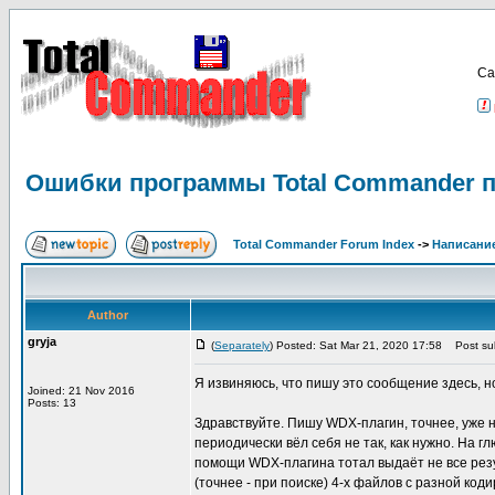
Са
Ошибки программы Total Commander п
Total Commander Forum Index
->
Написание
Author
gryja
(
Separately
) Posted: Sat Mar 21, 2020 17:58
Post sub
Я извиняюсь, что пишу это сообщение здесь, н
Joined: 21 Nov 2016
Posts: 13
Здравствуйте. Пишу WDX-плагин, точнее, уже на
периодически вёл себя не так, как нужно. На г
помощи WDX-плагина тотал выдаёт не все резул
(точнее - при поиске) 4-х файлов с разной ко