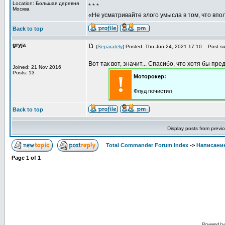
Location: Большая деревня
* * *
Москва
«Не усматривайте злого умысла в том, что впо
Back to top
gryja
(
Separately
) Posted: Thu Jun 24, 2021 17:10
Post sub
Вот так вот, значит... Спасибо, что хотя бы пре
Joined: 21 Nov 2016
Posts: 13
!
Моторокер:
Флуд почистил
Back to top
Display posts from previ
Total Commander Forum Index
->
Написание
Page
1
of
1
Powered b