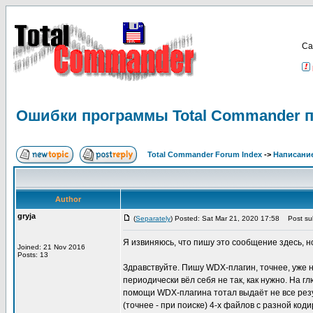
Са
Ошибки программы Total Commander п
Total Commander Forum Index
->
Написание
Author
gryja
(
Separately
) Posted: Sat Mar 21, 2020 17:58
Post sub
Я извиняюсь, что пишу это сообщение здесь, н
Joined: 21 Nov 2016
Posts: 13
Здравствуйте. Пишу WDX-плагин, точнее, уже на
периодически вёл себя не так, как нужно. На г
помощи WDX-плагина тотал выдаёт не все резул
(точнее - при поиске) 4-х файлов с разной ко