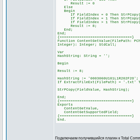
Result := 0
Else
Begin
If FieldIndex = 0 Then StrPCopy(Fi
If FieldIndex = 1 Then StrPCopy(Fi
If FieldIndex > 1 Then StrPCopy(Fie
Result := 8;
End;
End;
{=================================}
Function ContentGetValue(FilePath: PC
Integer): Integer; StdCall;
Var
HashString: String = '';
Begin
Result := 8;
HashString := '0003060U101L1R202F2O';
If ExtractFileExt(FilePath) = '.txt' 
StrPCopy(FieldValue, HashString);
End;
{=================================}
Exports
ContentGetValue,
ContentGetSupportedField;
{=================================}
End.
Подключаем получившийся плагин к Total Com