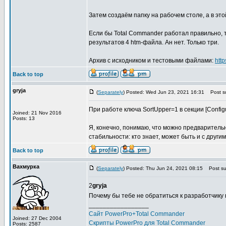
Затем создаём папку на рабочем столе, а в этой 
Если бы Total Commander работал правильно, 
результатов 4 htm-файла. Ан нет. Только три.
Архив с исходником и тестовыми файлами:
htt
Back to top
gryja
(
Separately
) Posted: Wed Jun 23, 2021 16:31
Post su
При работе ключа SortUpper=1 в секции [Configu
Joined: 21 Nov 2016
Posts: 13
Я, конечно, понимаю, что можно предваритель
стабильности: кто знает, может быть и с други
Back to top
Вахмурка
(
Separately
) Posted: Thu Jun 24, 2021 08:15
Post sub
2
gryja
Почему бы тебе не обратиться к разработчику
_________________
Сайт PowerPro+Total Commander
Joined: 27 Dec 2004
Скрипты PowerPro для Total Commander
Posts: 2587