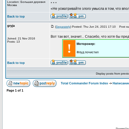
Location: Большая деревня
* * *
Москва
«Не усматривайте злого умысла в том, что впо
Back to top
gryja
(
Separately
) Posted: Thu Jun 24, 2021 17:10
Post sub
Вот так вот, значит... Спасибо, что хотя бы пре
Joined: 21 Nov 2016
Posts: 13
!
Моторокер:
Флуд почистил
Back to top
Display posts from previ
Total Commander Forum Index
->
Написание
Page
1
of
1
Powered b