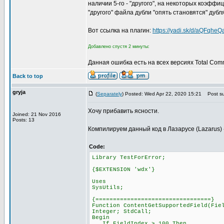
наличии 5-го - "другого", на некоторых коэфф
"другого" файла дубли "опять становятся" дубл
Вот ссылка на плагин:
https://yadi.sk/d/aQFqhe
Добавлено спустя 2 минуты:
Данная ошибка есть на всех версиях Total Com
Back to top
gryja
(
Separately
) Posted: Wed Apr 22, 2020 15:21
Post su
Хочу прибавить ясности.
Joined: 21 Nov 2016
Posts: 13
Компилируем данный код в Лазарусе (Lazarus) ->
Code:
Library TestForError;
{$EXTENSION 'wdx'}
Uses
SysUtils;
{=================================}
Function ContentGetSupportedField(Fie
Integer; StdCall;
Begin
If FieldIndex > 100 Then