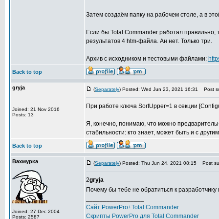
Затем создаём папку на рабочем столе, а в этой 
Если бы Total Commander работал правильно, 
результатов 4 htm-файла. Ан нет. Только три.
Архив с исходником и тестовыми файлами:
htt
Back to top
gryja
(
Separately
) Posted: Wed Jun 23, 2021 16:31
Post su
При работе ключа SortUpper=1 в секции [Configu
Joined: 21 Nov 2016
Posts: 13
Я, конечно, понимаю, что можно предваритель
стабильности: кто знает, может быть и с други
Back to top
Вахмурка
(
Separately
) Posted: Thu Jun 24, 2021 08:15
Post sub
2
gryja
Почему бы тебе не обратиться к разработчику
_________________
Сайт PowerPro+Total Commander
Joined: 27 Dec 2004
Скрипты PowerPro для Total Commander
Posts: 2587