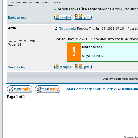
Location: Большая деревня
* * *
Москва
«Не усматривайте злого умысла в том, что впо
Back to top
gryja
(
Separately
) Posted: Thu Jun 24, 2021 17:10
Post sub
Вот так вот, значит... Спасибо, что хотя бы пре
Joined: 21 Nov 2016
Posts: 13
!
Моторокер:
Флуд почистил
Back to top
Display posts from previ
Total Commander Forum Index
->
Написание
Page
1
of
1
Powered b