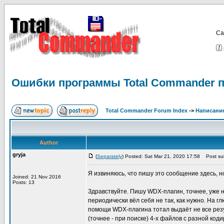
Са
Ошибки программы Total Commander п
Total Commander Forum Index
->
Написание
Author
gryja
(
Separately
) Posted: Sat Mar 21, 2020 17:58
Post sub
Я извиняюсь, что пишу это сообщение здесь, н
Joined: 21 Nov 2016
Posts: 13
Здравствуйте. Пишу WDX-плагин, точнее, уже на
периодически вёл себя не так, как нужно. На г
помощи WDX-плагина тотал выдаёт не все резул
(точнее - при поиске) 4-х файлов с разной ко