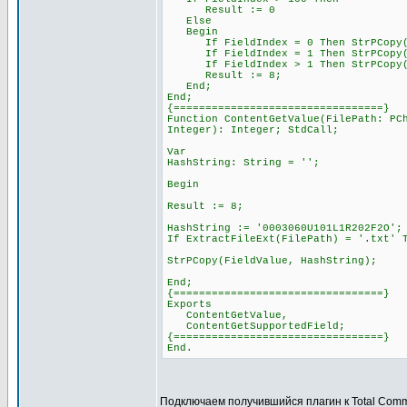
Result := 0
Else
Begin
If FieldIndex = 0 Then StrPCopy(Fi
If FieldIndex = 1 Then StrPCopy(Fi
If FieldIndex > 1 Then StrPCopy(Fie
Result := 8;
End;
End;
{=================================}
Function ContentGetValue(FilePath: PC
Integer): Integer; StdCall;
Var
HashString: String = '';
Begin
Result := 8;
HashString := '0003060U101L1R202F2O';
If ExtractFileExt(FilePath) = '.txt' 
StrPCopy(FieldValue, HashString);
End;
{=================================}
Exports
ContentGetValue,
ContentGetSupportedField;
{=================================}
End.
Подключаем получившийся плагин к Total Com