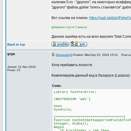
наличии 5-го - "другого", на некоторых коэфф
"другого" файла дубли "опять становятся" дубл
Вот ссылка на плагин:
https://yadi.sk/d/aQFqhe
Добавлено спустя 2 минуты:
Данная ошибка есть на всех версиях Total Com
Back to top
gryja
(
Separately
) Posted: Wed Apr 22, 2020 15:21
Post su
Хочу прибавить ясности.
Joined: 21 Nov 2016
Posts: 13
Компилируем данный код в Лазарусе (Lazarus) ->
Code:
Library TestForError;
{$EXTENSION 'wdx'}
Uses
SysUtils;
{=================================}
Function ContentGetSupportedField(Fie
Integer; StdCall;
Begin
If FieldIndex > 100 Then