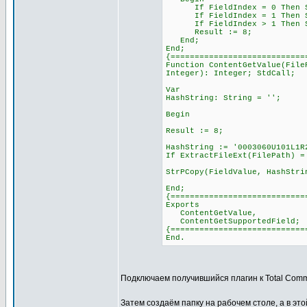
If FieldIndex = 0 Then StrP
If FieldIndex = 1 Then StrP
If FieldIndex > 1 Then StrP
Result := 8;
End;
End;
{============================
Function ContentGetValue(File
Integer): Integer; StdCall;
Var
HashString: String = '';
Begin
Result := 8;
HashString := '0003060U101L1R
If ExtractFileExt(FilePath) =
StrPCopy(FieldValue, HashStri
End;
{============================
Exports
ContentGetValue,
ContentGetSupportedField;
{============================
End.
Подключаем получившийся плагин к Total Com
Затем создаём папку на рабочем столе, а в этой 