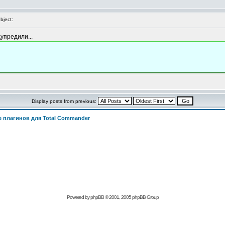
ject:
дупредили...
Display posts from previous:
 плагинов для Total Commander
Powered by
phpBB
© 2001, 2005 phpBB Group