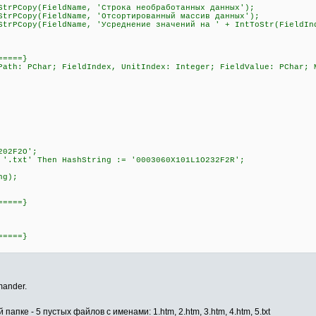
Copy(FieldName, 'Строка необработанных данных');
Copy(FieldName, 'Отсортированный массив данных');
Copy(FieldName, 'Усреднение значений на ' + IntToStr(FieldInd
=====}
Path: PChar; FieldIndex, UnitIndex: Integer; FieldValue: PChar; 
202F2O';
 '.txt' Then HashString := '0003060X101L1O232F2R';
ng);
=====}
=====}
mander.
папке - 5 пустых файлов с именами: 1.htm, 2.htm, 3.htm, 4.htm, 5.txt