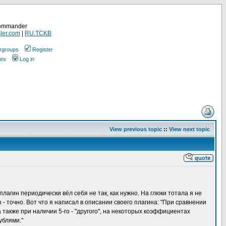
Commander
ler.com
|
RU.TCKB
rgroups
Register
ges
Log in
View previous topic
::
View next topic
плагин периодически вёл себя не так, как нужно. На глюки тотала я не
- точно. Вот что я написал в описании своего плагина: "При сравнении
 также при наличии 5-го - "другого", на некоторых коэффициентах
ублями."