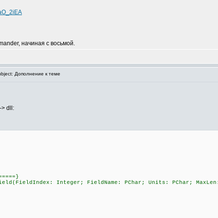
QaO_2iEA
mander, начиная с восьмой.
bject: Дополнение к теме
 dll:
=====}
ield(FieldIndex: Integer; FieldName: PChar; Units: PChar; MaxLen