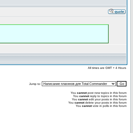
All times are GMT + 4 Hours
Jump to:
You
cannot
post new topics in this forum
You
cannot
reply to topics in this forum
You
cannot
edit your posts in this forum
You
cannot
delete your posts in this forum
You
cannot
vote in polls in this forum