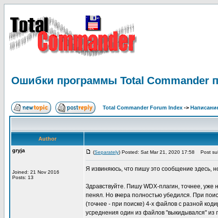
Ошибки программы Total Commander п
Total Commander Forum Index
->
Написание
Author
gryja
(
Separately
) Posted: Sat Mar 21, 2020 17:58
Post sub
Я извиняюсь, что пишу это сообщение здесь, н
Joined: 21 Nov 2016
Posts: 13
Здравствуйте. Пишу WDX-плагин, точнее, уже на
пенял. Но вчера полностью убедился. При поис
(точнее - при поиске) 4-х файлов с разной ко
усреднения один из файлов "выкидывался" из гр