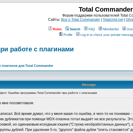
Total Commander
Форум поддержки пользователей Total 
Сайты:
Все о Total Commander
|
Totalcmd.net
|
Ghis
Rules
Search
FAQ
Memberlist
Use
Profile
Log in to check your private messa
ри работе с плагинами
 плагинов для Total Commander
Message
ject: Ошибки программы Total Commander при работе с плагинами
о мне посоветовали.
писал. Всё время думал, что у меня какая-то ошибка, я чего-то не понимаю - 
ке дубликатов при помощи WDX-плагина тотал выдаёт не все результаты. Это 
дировкой, но одинаковым исходным хэшем ("Строка необработанных данных"), а
уппы дублей. При удалении 5-го, "другого" файла дубли "опять становятся" д