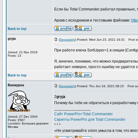
Если бы Total Commander работал правильно, т
Архив с исходником и тестовыми файлами:
htt
Back to top
gryja
(
Separately
) Posted: Wed Jun 23, 2021 16:31
Post su
При работе ключа SortUpper=1 в секции [Configu
Joined: 21 Nov 2016
Posts: 13
Я, конечно, понимаю, что можно предварительн
работает неверно, просто ошибку не удаётся з
Back to top
Вахмурка
(
Separately
) Posted: Thu Jun 24, 2021 08:15
Post sub
2
gryja
Почему бы тебе не обратиться к разработчику
_________________
Сайт PowerPro+Total Commander
Joined: 27 Dec 2004
Скрипты PowerPro для Total Commander
Posts: 2587
Location: Большая деревня
* * *
Москва
«Не усматривайте злого умысла в том, что впо