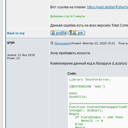
Вот ссылка на плагин:
https://yadi.sk/d/aQFqhe
Добавлено спустя 2 минуты:
Данная ошибка есть на всех версиях Total Com
Back to top
gryja
(
Separately
) Posted: Wed Apr 22, 2020 15:21
Post su
Хочу прибавить ясности.
Joined: 21 Nov 2016
Posts: 13
Компилируем данный код в Лазарусе (Lazarus) ->
Code:
Library TestForError;
{$EXTENSION 'wdx'}
Uses
SysUtils;
{============================
Function ContentGetSupportedF
Integer; StdCall;
Begin
If FieldIndex > 100 Then
Result := 0
Else
Begin