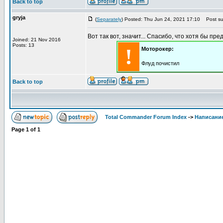
Back to top
gryja
(
Separately
) Posted: Thu Jun 24, 2021 17:10
Post sub
Вот так вот, значит... Спасибо, что хотя бы пре
Joined: 21 Nov 2016
Posts: 13
!
Моторокер:
Флуд почистил
Back to top
Total Commander Forum Index
->
Написание
Page
1
of
1