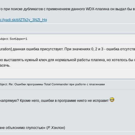
о при поиске дубликатов с применением данного WDX-плагина он выдал бы в к
ps://yadi.sk/d/IZTk2y_3NZt_Hg
bject: SortUpper=1
ration] данная ошибка присутствует. При значениях 0, 2 и 3 - ошибка отсутств
о выставлять нужный ключ для нормальной работы плагина, но хотелось бы с
асечь.
ject: Re: Ошибки программы Total Commander при работе с плагинами
 напрямую? Кроме него, ошибки в программе никто не исправит
лне объяснимо глупостью» (
Р. Хэнлон
)