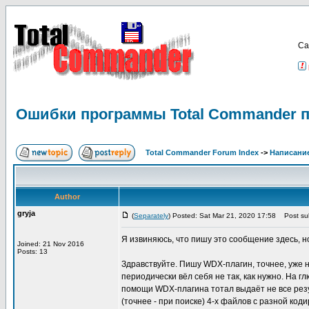
Са
Ошибки программы Total Commander п
Total Commander Forum Index
->
Написание
Author
gryja
(
Separately
) Posted: Sat Mar 21, 2020 17:58
Post sub
Я извиняюсь, что пишу это сообщение здесь, н
Joined: 21 Nov 2016
Posts: 13
Здравствуйте. Пишу WDX-плагин, точнее, уже на
периодически вёл себя не так, как нужно. На г
помощи WDX-плагина тотал выдаёт не все резул
(точнее - при поиске) 4-х файлов с разной ко