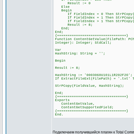
Result := 0
Else
Begin
If FieldIndex = 0 Then StrPCopy(Fi
If FieldIndex = 1 Then StrPCopy(Fi
If FieldIndex > 1 Then StrPCopy(Fie
Result := 8;
End;
End;
{=================================}
Function ContentGetValue(FilePath: PC
Integer): Integer; StdCall;
Var
HashString: String = '';
Begin
Result := 8;
HashString := '0003060U101L1R202F2O';
If ExtractFileExt(FilePath) = '.txt' 
StrPCopy(FieldValue, HashString);
End;
{=================================}
Exports
ContentGetValue,
ContentGetSupportedField;
{=================================}
End.
Подключаем получившийся плагин к Total Com