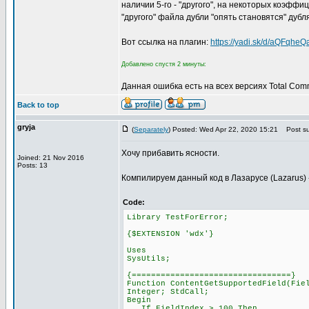
наличии 5-го - "другого", на некоторых коэфф
"другого" файла дубли "опять становятся" дубл
Вот ссылка на плагин:
https://yadi.sk/d/aQFqhe
Добавлено спустя 2 минуты:
Данная ошибка есть на всех версиях Total Com
Back to top
gryja
(
Separately
) Posted: Wed Apr 22, 2020 15:21
Post su
Хочу прибавить ясности.
Joined: 21 Nov 2016
Posts: 13
Компилируем данный код в Лазарусе (Lazarus) ->
Code:
Library TestForError;
{$EXTENSION 'wdx'}
Uses
SysUtils;
{=================================}
Function ContentGetSupportedField(Fie
Integer; StdCall;
Begin
If FieldIndex > 100 Then