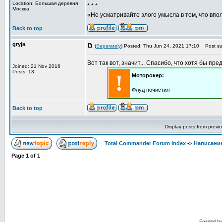
Location: Большая деревня
* * *
Москва
«Не усматривайте злого умысла в том, что впо
Back to top
gryja
(
Separately
) Posted: Thu Jun 24, 2021 17:10
Post sub
Вот так вот, значит... Спасибо, что хотя бы пре
Joined: 21 Nov 2016
Posts: 13
!
Моторокер:
Флуд почистил
Back to top
Display posts from previ
Total Commander Forum Index
->
Написание
Page
1
of
1
Powered b