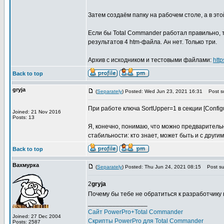
Затем создаём папку на рабочем столе, а в этой 
Если бы Total Commander работал правильно, 
результатов 4 htm-файла. Ан нет. Только три.
Архив с исходником и тестовыми файлами:
htt
Back to top
gryja
(
Separately
) Posted: Wed Jun 23, 2021 16:31
Post su
При работе ключа SortUpper=1 в секции [Configu
Joined: 21 Nov 2016
Posts: 13
Я, конечно, понимаю, что можно предваритель
стабильности: кто знает, может быть и с други
Back to top
Вахмурка
(
Separately
) Posted: Thu Jun 24, 2021 08:15
Post sub
2
gryja
Почему бы тебе не обратиться к разработчику
_________________
Сайт PowerPro+Total Commander
Joined: 27 Dec 2004
Скрипты PowerPro для Total Commander
Posts: 2587