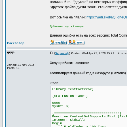
наличии 5-го - "другого", на некоторых коэфф
"другого" файла дубли "опять становятся" дубл
Вот ссылка на плагин:
https://yadi.sk/d/aQFqhe
Добавлено спустя 2 минуты:
Данная ошибка есть на всех версиях Total Com
Back to top
gryja
(
Separately
) Posted: Wed Apr 22, 2020 15:21
Post su
Хочу прибавить ясности.
Joined: 21 Nov 2016
Posts: 13
Компилируем данный код в Лазарусе (Lazarus) ->
Code:
Library TestForError;
{$EXTENSION 'wdx'}
Uses
SysUtils;
{=================================}
Function ContentGetSupportedField(Fie
Integer; StdCall;
Begin
If FieldIndex > 100 Then