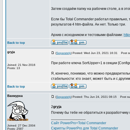
Затем создаём папку на рабочем столе, а в этой 
Если бы Total Commander работал правильно, 
результатов 4 htm-файла. Ан нет. Только три.
Архив с исходником и тестовыми файлами:
htt
Back to top
gryja
(
Separately
) Posted: Wed Jun 23, 2021 16:31
Post su
При работе ключа SortUpper=1 в секции [Configu
Joined: 21 Nov 2016
Posts: 13
Я, конечно, понимаю, что можно предваритель
стабильности: кто знает, может быть и с други
Back to top
Вахмурка
(
Separately
) Posted: Thu Jun 24, 2021 08:15
Post sub
2
gryja
Почему бы тебе не обратиться к разработчику
_________________
Сайт PowerPro+Total Commander
Joined: 27 Dec 2004
Скрипты PowerPro для Total Commander
Posts: 2587