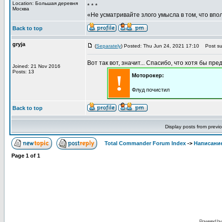
Location: Большая деревня
* * *
Москва
«Не усматривайте злого умысла в том, что впо
Back to top
gryja
(
Separately
) Posted: Thu Jun 24, 2021 17:10
Post sub
Вот так вот, значит... Спасибо, что хотя бы пре
Joined: 21 Nov 2016
Posts: 13
!
Моторокер:
Флуд почистил
Back to top
Display posts from previ
Total Commander Forum Index
->
Написание
Page
1
of
1
Powered b