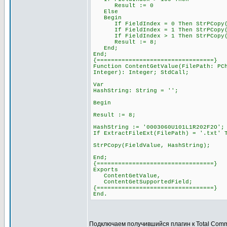
Result := 0
Else
Begin
If FieldIndex = 0 Then StrPCopy(Fi
If FieldIndex = 1 Then StrPCopy(Fi
If FieldIndex > 1 Then StrPCopy(Fie
Result := 8;
End;
End;
{=================================}
Function ContentGetValue(FilePath: PC
Integer): Integer; StdCall;
Var
HashString: String = '';
Begin
Result := 8;
HashString := '0003060U101L1R202F2O';
If ExtractFileExt(FilePath) = '.txt' 
StrPCopy(FieldValue, HashString);
End;
{=================================}
Exports
ContentGetValue,
ContentGetSupportedField;
{=================================}
End.
Подключаем получившийся плагин к Total Com