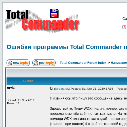
Са
Ошибки программы Total Commander п
Total Commander Forum Index
->
Написание
Author
gryja
(
Separately
) Posted: Sat Mar 21, 2020 17:58
Post sub
Я извиняюсь, что пишу это сообщение здесь, н
Joined: 21 Nov 2016
Posts: 13
Здравствуйте. Пишу WDX-плагин, точнее, уже на
периодически вёл себя не так, как нужно. На г
помощи WDX-плагина тотал выдаёт не все резул
(точнее - при поиске) 4-х файлов с разной ко